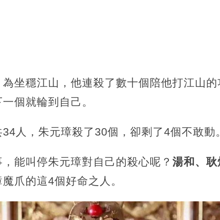
，為坐穩江山，他連殺了數十個陪他打江山的
下一個就輪到自己。
34人，朱元璋殺了30個，卻剩了4個不敢動
事，能叫停朱元璋對自己的殺心呢？
湯和、耿
璋魔爪的這4個好命之人。