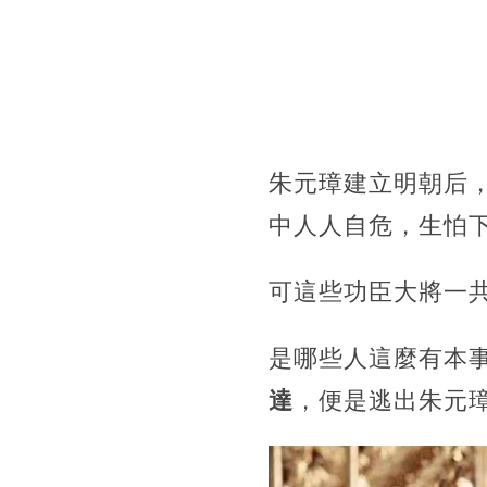
朱元璋建立明朝后
中人人自危，生怕
可這些功臣大將一共
是哪些人這麼有本
達
，便是逃出朱元