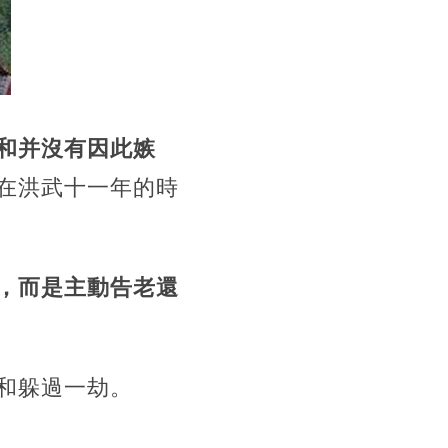
和并沒有因此嫉
在洪武十一年的時
，而是主動告老還
和躲過一劫。