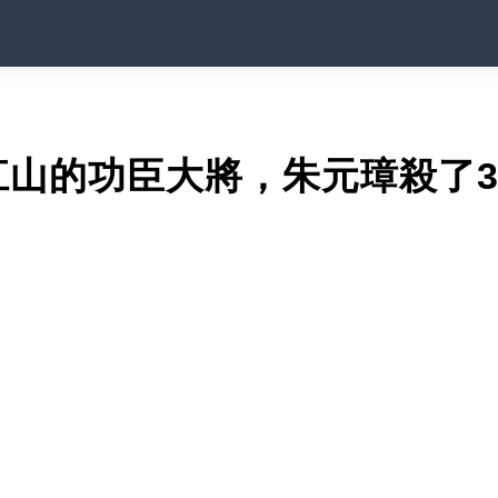
江山的功臣大將，朱元璋殺了3