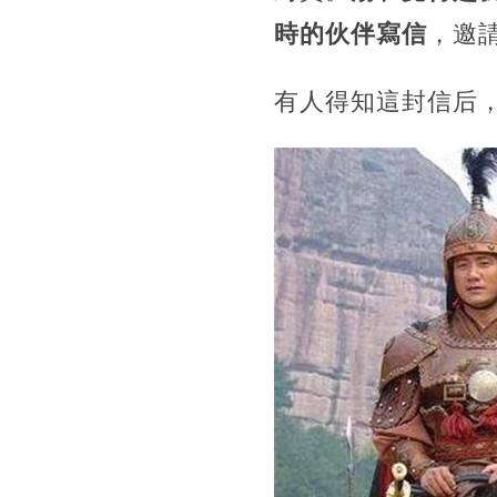
時的伙伴寫信
，邀
有人得知這封信后