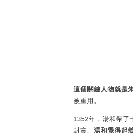
這個關鍵人物就是
被重用。
1352年，湯和帶
封賞。
湯和覺得起