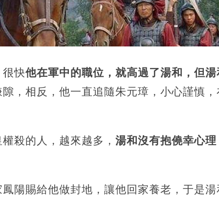
，很快
他在軍中的職位，就高過了湯和，但湯
嫌隙，相反，他一直追隨朱元璋，小心謹慎，
皇權殺的人，越來越多，
湯和沒有抱僥幸心理
家鳳陽賜給他做封地，讓他回家養老，于是湯