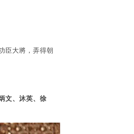
功臣大將，弄得朝
。
炳文、沐英、徐