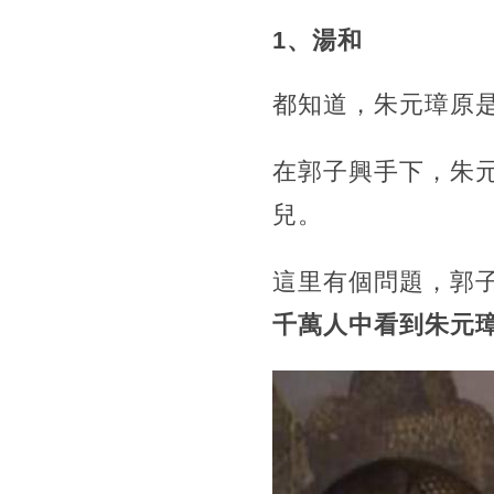
1、湯和
都知道，朱元璋原
在郭子興手下，朱
兒。
這里有個問題，郭
千萬人中看到朱元