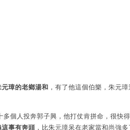
朱元璋的老鄉湯和
，有了他這個伯樂，朱元璋
了十多個人投奔郭子興，他打仗肯拼命，很快
義這事有奔頭
，比朱元璋呆在老家當和尚強多