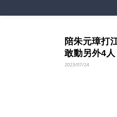
陪朱元璋打
敢動另外4人
2023/07/24