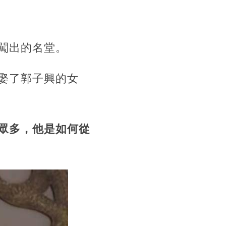
闖出的名堂。
娶了郭子興的女
眾多，他是如何從