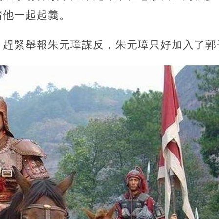
請他一起起義。
，趕緊舉報朱元璋謀反，朱元璋只好加入了郭