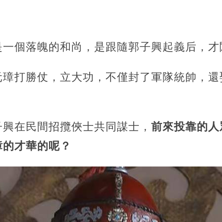
是一個落魄的和尚，是跟隨郭子興起義后，才
元璋打勝仗，立大功，不僅封了軍隊統帥，還
子興在民間招攬俠士共同謀士，
前來投靠的人
璋的才華的呢？