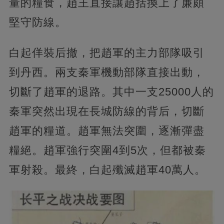
量的糧食，趙王直接讓趙括換上了廉頗
堅守防線。
白起佯裝后撤，把趙軍的主力部隊吸引
到丹西。兩支秦軍機動部隊直接出動，
切斷了趙軍的退路。其中一支25000人的
秦軍突然出現在長城防線的背后，切斷
趙軍的糧道。趙軍無法突圍，逐漸彈盡
糧絕。趙軍強行突圍4到5次，但都被秦
軍射殺。最終，白起殲滅趙軍40萬人。