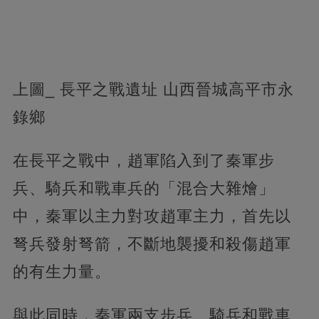
上圖_ 長平之戰遺址 山西晉城高平市永
錄鄉
在長平之戰中，趙軍陷入到了秦軍步
兵、騎兵和戰車兵的「混合大雜燴」
中，秦軍以主力對攻趙軍主力，首先以
弩兵發射弩箭，不斷地襲擾和殺傷趙軍
的有生力量。
與此同時，秦軍兩支步兵、騎兵和戰車