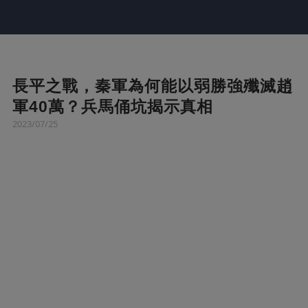
長平之戰，秦軍為何能以弱勝強殲滅趙
軍40萬？兵馬俑坑揭示真相
2023/07/25