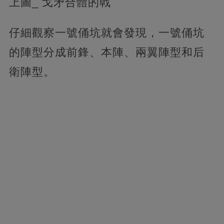
上圖_ 戈矛合體的戟
仔細觀察一號俑坑就會發現，一號俑坑
的陣型分成前鋒、本陣、兩翼陣型和后
衛陣型。