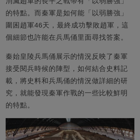
消滅趙軍的長平之戰帶有「以弱勝強」
的特點。而秦軍是如何能「以弱勝強」
圍困趙軍46天，最終成功擊敗趙軍，這
個細節也許能在兵馬俑里面尋找答案。
秦始皇陵兵馬俑展示的情況反映了秦軍
接受閱兵時候的陣型，如何結合史料記
載，將史料和兵馬俑的情況做詳細的研
究，就能發現秦軍作戰的一些比較鮮明
的特點。