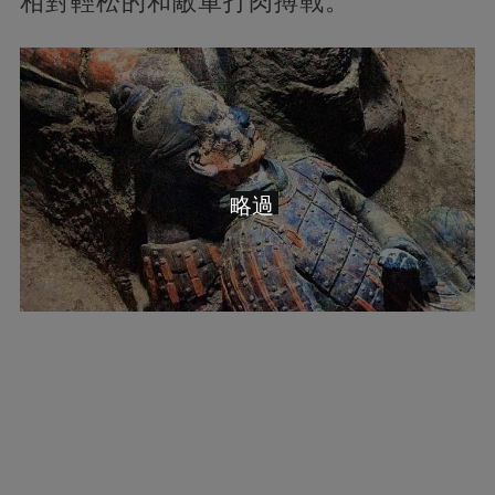
相對輕松的和敵軍打肉搏戰。
略過