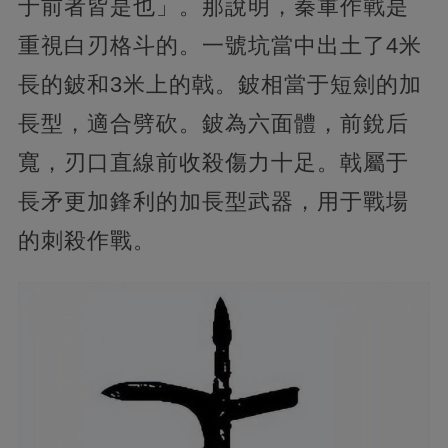
于前者皆是也」。那說明，秦軍作戰是
重視白刃格斗的。一號坑當中出土了4米
長的鈹和3米上的戟。鈹相當于短劍的加
長型，適合劈砍。鈹為六面體，前銳后
寬，刃口直線前收殺傷力十足。戟屬于
長矛更加鋒利的加長型武器，用于戰場
的刺殺作戰。