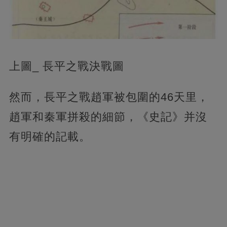
上圖_ 長平之戰決戰圖
然而，長平之戰趙軍被包圍的46天里，
趙軍和秦軍拼殺的細節，《史記》并沒
有明確的記載。