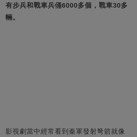
有步兵和戰車兵俑6000多個，戰車30多
輛。
影視劇當中經常看到秦軍發射弩箭就像