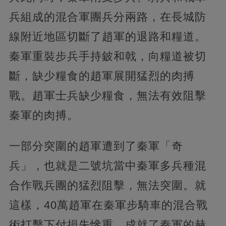
兵組成的混合軍團兵分兩路，在長城防
線附近地區切斷了趙軍的退路和糧道。
秦軍重裝步兵手持鈹和戟，向糧道被切
斷，缺少糧食的趙軍展開猛烈的肉搏
戰。趙軍士兵缺少糧食，無法有效阻擊
秦軍的肉搏。
一部分突圍的趙軍遭到了秦軍「奇
兵」，也就是二號坑當中秦軍多兵種混
合作戰兵團的猛烈阻擊，無法突圍。就
這樣，40萬趙軍在秦軍步騎車的混合戰
術打擊下付損失慘重，成就了秦軍的赫