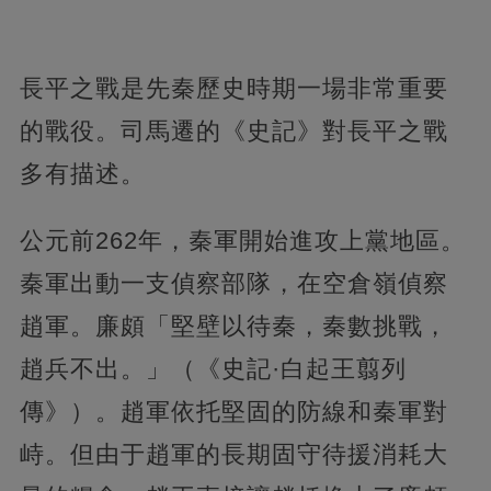
長平之戰是先秦歷史時期一場非常重要
的戰役。司馬遷的《史記》對長平之戰
多有描述。
公元前262年，秦軍開始進攻上黨地區。
秦軍出動一支偵察部隊，在空倉嶺偵察
趙軍。
廉頗「堅壁以待秦，秦數挑戰，
趙兵不出。」（《史記·白起王翦列
傳》）。趙軍依托堅固的防線和秦軍對
峙。但由于趙軍的長期固守待援消耗大