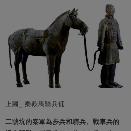
上圖_ 秦鞍馬騎兵俑
二號坑的秦軍為步兵和騎兵、戰車兵的