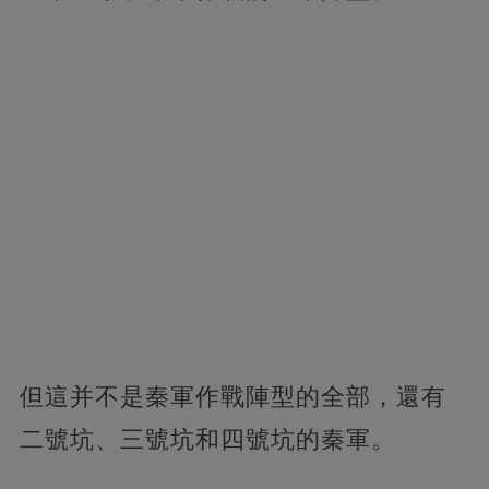
但這并不是秦軍作戰陣型的全部，還有
二號坑、三號坑和四號坑的秦軍。