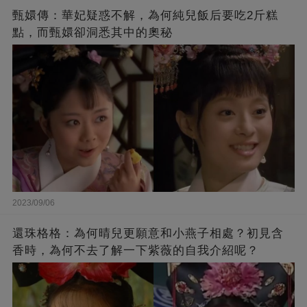
甄嬛傳：華妃疑惑不解，為何純兒飯后要吃2斤糕
點，而甄嬛卻洞悉其中的奧秘
2023/09/06
還珠格格：為何晴兒更願意和小燕子相處？初見含
香時，為何不去了解一下紫薇的自我介紹呢？