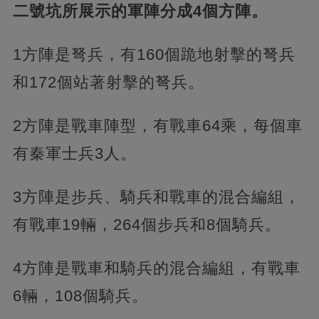
二號坑所展示的軍陣分成4個方陣。
1方陣是弩兵，有160個跪地射擊的弩兵
和172個站著射擊的弩兵。
2方陣是戰車陣型，有戰車64乘，每個車
有秦軍士兵3人。
3方陣是步兵、騎兵和戰車的混合編組，
有戰車19輛，264個步兵和8個騎兵。
4方陣是戰車和騎兵的混合編組，有戰車
6輛，108個騎兵。