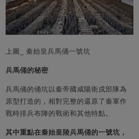
上圖_ 秦始皇兵馬俑一號坑
兵馬俑的秘密
兵馬俑的俑坑以秦帝國咸陽衛戍部隊為
原型打造的，相對完整的還原了秦軍作
戰時排兵布陣的戰術和其他特點。
其中重點在秦始皇陵兵馬俑的一號坑，