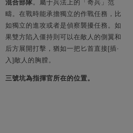
混合部隊
。屬于兵法上的「奇兵」范
疇。在戰時能承擔獨立的作戰任務，比
如獨立的進攻或者是偵察襲擾任務。如
果雙方陷入僵持則可以在敵人的側翼和
后方展開打擊，猶如一把匕首直接[插·
入]敵人的胸膛。
三號坑為指揮官所在的位置。