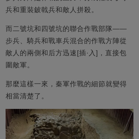
兵和重裝鈹戟兵和敵人拼殺。
而二號坑和四號坑的聯合作戰部隊——
步兵、騎兵和戰車兵混合的作戰方陣從
敵人的兩側和后方迅速[插·入]，直接包
圍敵軍。
那麼這樣一來，秦軍作戰的細節就變得
相當清楚了。