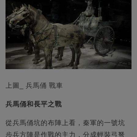
上圖_ 兵馬俑 戰車
兵馬俑和長平之戰
從兵馬俑坑的布陣上看，秦軍的一號坑
步兵方陣是作戰的主力，分成輕裝弓弩