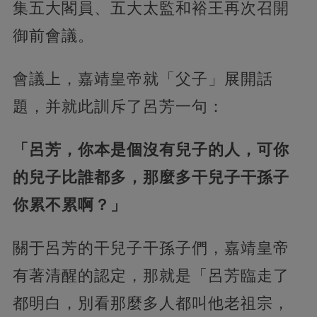
集五大閣員、五大太監和裕王再次召開
御前會議。
會議上，嘉靖皇帝就「父子」展開話
題，并就此訓斥了呂芳一句：
「呂芳，你本是個沒有兒子的人，可你
的兒子比誰都多，那麼多干兒子干孫子
你累不累啊？」
關于呂芳的干兒子干孫子們，嘉靖皇帝
有著清醒的認定，那就是「呂芳臨走了
都明白，別看那麼多人都叫他老祖宗，