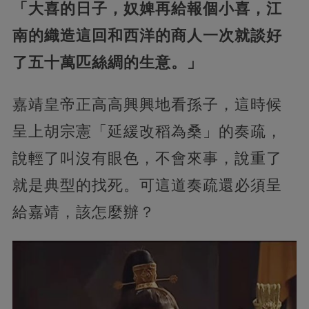
「大喜的日子，奴婢再給報個小喜，江
南的織造這回和西洋的商人一次就談好
了五十萬匹絲綢的生意。」
嘉靖皇帝正高高興興地看孫子，這時候
呈上胡宗憲「延緩改稻為桑」的奏疏，
說輕了叫沒有眼色，不會來事，說重了
就是典型的找死。可這道奏疏還必須呈
給嘉靖，該怎麼辦？