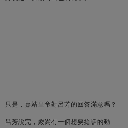
只是，嘉靖皇帝對呂芳的回答滿意嗎？
呂芳說完，嚴嵩有一個想要搶話的動