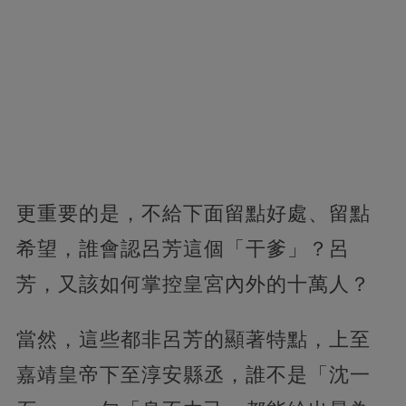
更重要的是，不給下面留點好處、留點
希望，誰會認呂芳這個「干爹」？呂
芳，又該如何掌控皇宮內外的十萬人？
當然，這些都非呂芳的顯著特點，上至
嘉靖皇帝下至淳安縣丞，誰不是「沈一