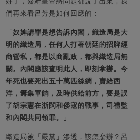
好了，嘉靖皇帝將問題都說了出來，我
們再來看呂芳是如何回應的：
「奴婢請罪是想告訴內閣，織造局是大
明的織造局，任何人打著朝廷的招牌經
商營私，都是以商亂政，都與織造局無
關。內閣應該查明此人，即刻拿辦。今
年死也要死出五十萬匹絲綢，賣給西
洋，籌集軍餉，及時供給前方，要是誤
了胡宗憲在浙閩和倭寇的戰事，司禮監
和內閣共同領罪。」
織造局被「嚴黨」滲透，該怎麼辦？呂