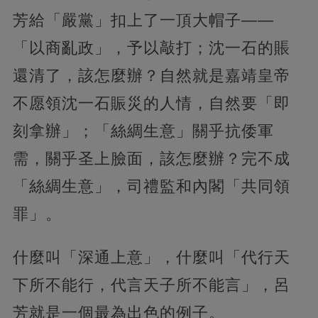
芳給「嚴黨」扣上了一頂大帽子——
「以商亂政」，予以敲打；沈一石的賬
還清了，該怎麼辦？自然就是嘉靖皇帝
不愿領沈一石賑災的人情，自然要「即
刻拿辦」；「絲綢生意」關乎抗倭軍
需，關乎圣上臉面，該怎麼辦？完不成
「絲綢生意」，司禮監和內閣「共同領
罪」。
什麼叫「深通上意」，什麼叫「代行天
下所不能行，代言天子所不能言」，呂
芳就是一個最為出色的例子。