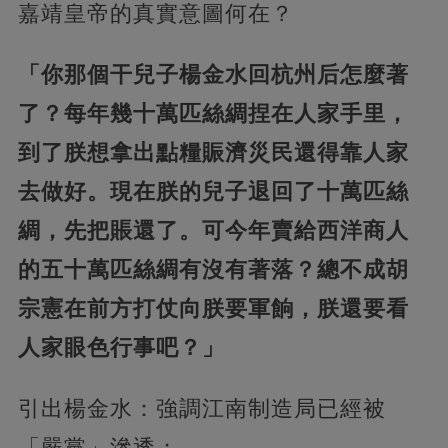
嘉靖皇帝的真實意圖何在？
「你那個干兒子楊金水回杭州后怎麼著
了？每年幾十萬匹絲綢捏在人家手里，
到了朕想拿出點糧賑濟災民還得靠人家
去做好。現在朕的兒子退回了十萬匹絲
綢，先把賬還了。可今年賣給西洋商人
的五十萬匹絲綢有沒有著落？總不成胡
宗憲在前方打仗向朕要軍餉，朕還要看
人家眼色行事吧？」
引出楊金水：強調江南制造局已經被
「嚴黨」滲透；