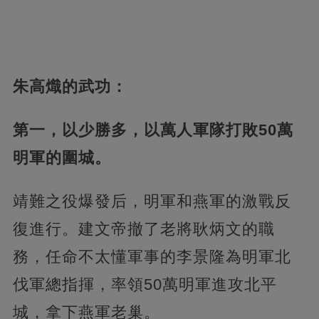
朱高熾的武功：
第一，以少勝多，以萬人軍隊打敗50萬
明軍的圍城。
靖難之役爆發后，明軍和燕軍的激戰反
復進行。建文帝撤了老將耿炳文的職
務，任命不太懂軍事的李景隆為明軍北
伐軍總指揮，率領50萬明軍進攻北平
城，拿下燕軍老巢。