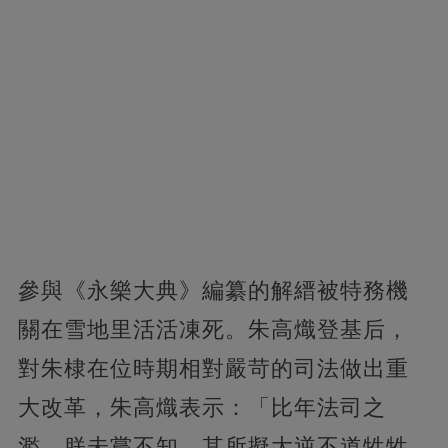
參與《永樂大典》編纂的解縉被特務機
關在雪地里活活凍死。朱高熾登基后，
對朱棣在位時期相對嚴苛的司法做出重
大改革，朱高熾表示：「比年法司之
濫，朕未嘗不知，其所擬大逆不道牲牲