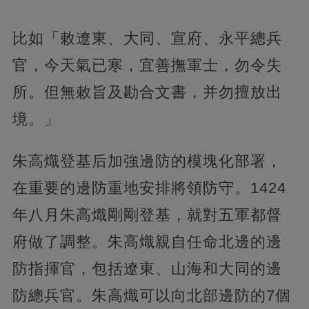
比如「敕遼東、大同、宣府、永平總兵
官，今天氣已寒，宜善撫軍士，勿令失
所。但無敕旨及勘合文書，并勿擅放出
境。」
朱高熾登基后加強邊防的模塊化部署，
在重要的邊防重地安排將領防守。1424
年八月朱高熾剛剛登基，就對五軍都督
府做了調整。朱高熾親自任命北邊的邊
防指揮官，包括遼東、山海和大同的邊
防總兵官。朱高熾可以向北部邊防的7個