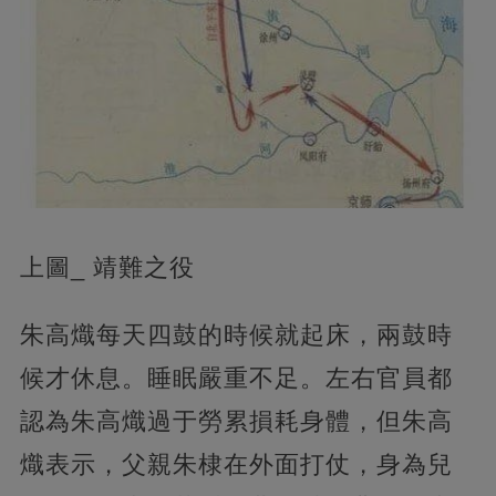
上圖_ 靖難之役
朱高熾每天四鼓的時候就起床，兩鼓時
候才休息。睡眠嚴重不足。左右官員都
認為朱高熾過于勞累損耗身體，但朱高
熾表示，父親朱棣在外面打仗，身為兒