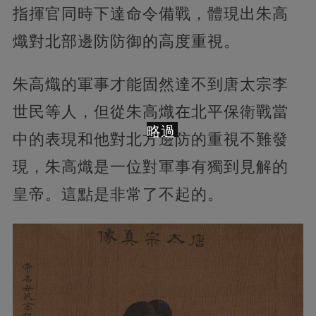
指揮官同時下達命令備戰，體現出朱高
熾對北部邊防防御的高度重視。
朱高熾的軍事才能固然達不到唐太宗李
世民等人，但從朱高熾在北平保衛戰當
略過
中的表現和他對北方邊防的重視不難發
現，朱高熾是一位對軍事有獨到見解的
皇帝。這點是非常了不起的。