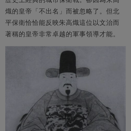
熾的皇帝「不出名」而被忽略了。但北
平保衛恰恰能反映朱高熾這位以文治而
著稱的皇帝非常卓越的軍事領導才能。