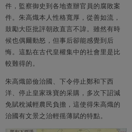
件，監察御史到各地查辦官員的腐敗案
件。朱高熾本人性格寬厚，從善如流，
鼓勵大臣批評朝政直言不諱。雖然有時
候也偶爾動怒，但事后卻能感覺到后
悔。這點在古代皇權集中的社會里是比
較難得的。
朱高熾節儉治國、下令停止鄭和下西
洋、停止皇家珠寶的采購，多次下詔減
免賦稅減輕農民負擔，這使得朱高熾的
治國有文景之治輕徭薄賦的特點。