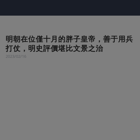
明朝在位僅十月的胖子皇帝，善于用兵
打仗，明史評價堪比文景之治
2023/02/16