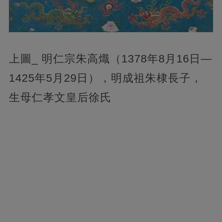
上圖_ 明仁宗朱高熾（1378年8月16日—
1425年5月29日），明成祖朱棣長子，
生母仁孝文皇后徐氏