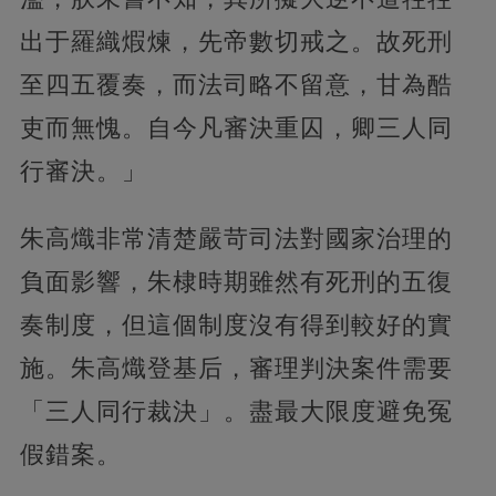
出于羅織煆煉，先帝數切戒之。故死刑
至四五覆奏，而法司略不留意，甘為酷
吏而無愧。自今凡審決重囚，卿三人同
行審決。」
朱高熾非常清楚嚴苛司法對國家治理的
負面影響，朱棣時期雖然有死刑的五復
奏制度，但這個制度沒有得到較好的實
施。朱高熾登基后，審理判決案件需要
「三人同行裁決」。盡最大限度避免冤
假錯案。