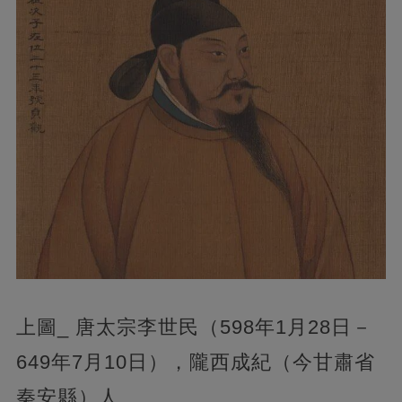
上圖_ 唐太宗李世民（598年1月28日－
649年7月10日），隴西成紀（今甘肅省
秦安縣）人