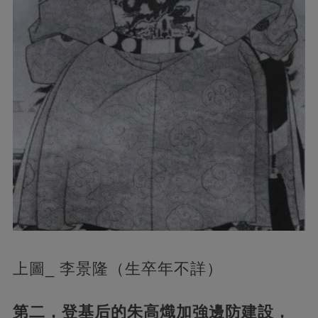
上圖_ 李景隆（生卒年不詳）
第二，登基后的朱高熾加強邊防建設，