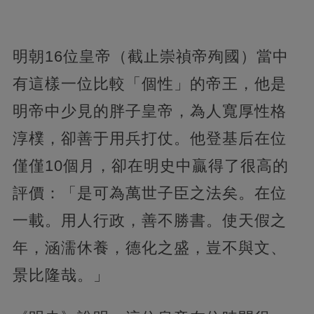
明朝16位皇帝（截止崇禎帝殉國）當中
有這樣一位比較「個性」的帝王，他是
明帝中少見的胖子皇帝，為人寬厚性格
淳樸，卻善于用兵打仗。他登基后在位
僅僅10個月，
卻在明史中贏得了很高的
評價：「是可為萬世子臣之法矣。在位
一載。用人行政，善不勝書。使天假之
年，涵濡休養，德化之盛，豈不與文、
景比隆哉。」