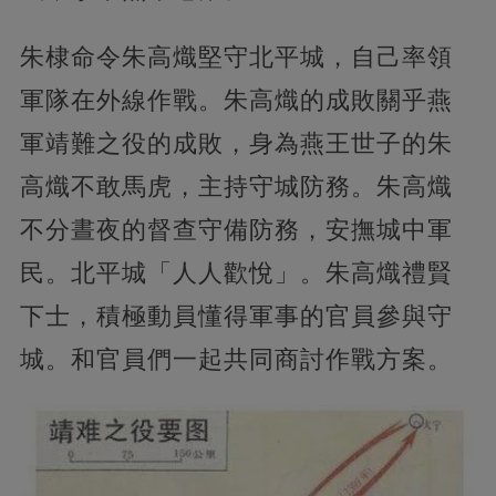
朱棣命令朱高熾堅守北平城，自己率領
軍隊在外線作戰。朱高熾的成敗關乎燕
軍靖難之役的成敗，身為燕王世子的朱
高熾不敢馬虎，主持守城防務。朱高熾
不分晝夜的督查守備防務，安撫城中軍
民。北平城「人人歡悅」。朱高熾禮賢
下士，積極動員懂得軍事的官員參與守
城。和官員們一起共同商討作戰方案。