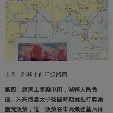
上圖_ 鄭和下西洋線路圖
第四，經濟上獎勵屯田，減輕人民負
擔。朱高熾當太子監國時期就推行獎勵
墾荒政策，這一政策在朱高熾登基后得