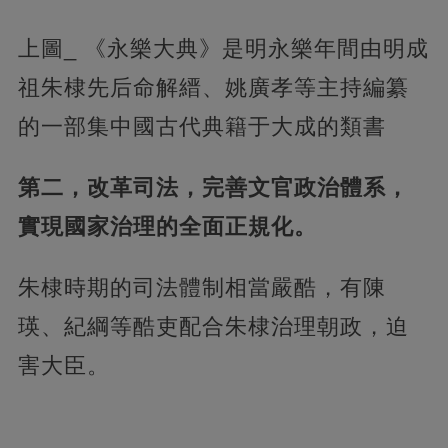
上圖_ 《永樂大典》是明永樂年間由明成
祖朱棣先后命解縉、姚廣孝等主持編纂
的一部集中國古代典籍于大成的類書
第二，改革司法，完善文官政治體系，
實現國家治理的全面正規化。
朱棣時期的司法體制相當嚴酷，有陳
瑛、紀綱等酷吏配合朱棣治理朝政，迫
害大臣。