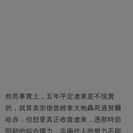
然而事實上，五年平定遼東是不現實
的，就算袁崇煥曾經拿大炮轟死過努爾
哈赤，但想要真正收復遼東，憑那時節
明朝的綜合國力，非兩代人的努力不能