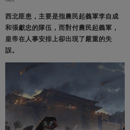
西北匪患，主要是指農民起義軍李自成
和張獻忠的隊伍，而對付農民起義軍，
皇帝在人事安排上卻出現了嚴重的失
誤。