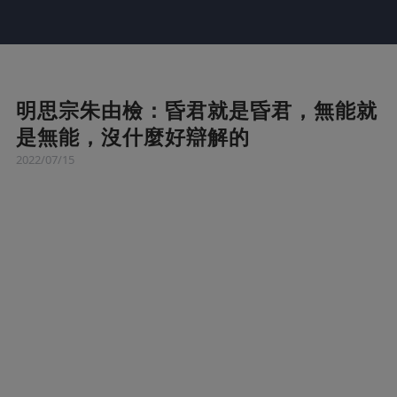
明思宗朱由檢：昏君就是昏君，無能就
是無能，沒什麼好辯解的
2022/07/15