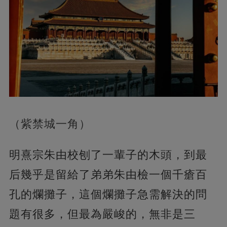
（紫禁城一角）
明熹宗朱由校刨了一輩子的木頭，到最
后幾乎是留給了弟弟朱由檢一個千瘡百
孔的爛攤子，這個爛攤子急需解決的問
題有很多，但最為嚴峻的，無非是三