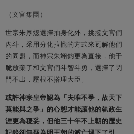
（文官集團）
世宗朱厚熜選擇抽身化外，挑撥文官們
內斗，采用分化拉攏的方式來瓦解他們
的同盟，而神宗朱翊鈞更為直接，他干
脆放棄了和文官們斗智斗勇，選擇了閉
門不出，壓根不搭理大臣。
或許神宗皇帝認為「夫唯不爭，故天下
莫能與之爭」的心態才能讓他的執政生
涯更為穩妥，但他三十年不上朝的歷史
記錄卻無疑為明王朝的滅亡埋下了引