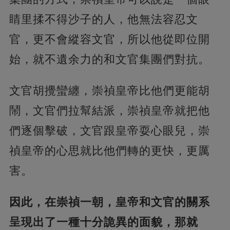
睛里揉不得沙子的人，他無法容忍文
官，更不會縱容文官，所以他從即位開
始，就不遺余力的和文官集團們對抗。
文官胡攪蠻纏，崇禎皇帝比他們更能胡
鬧，文官們拉幫結派，崇禎皇帝就把他
們逐個擊破，文官跟皇帝耍心眼兒，崇
禎皇帝的心思就比他們轉的更快，更厲
害。
因此，在崇禎一朝，皇帝和文官的關系
呈現出了一種十分詭異的面貌，那就