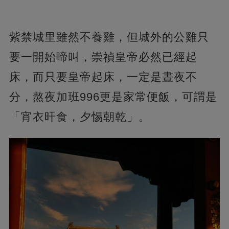
紫禁城里雖然不養雞，但城外的公雞只
要一開始啼叫，崇禎皇帝必然已經起
床，而只要皇帝起床，一定是晝夜不
分，熬夜加班996更是家常便飯，可謂是
「宵衣旰食，夕惕朝乾」。