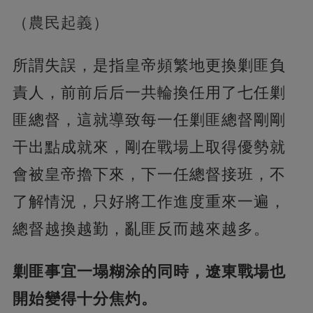
（農民起義）
所謂失誤，是指皇帝頻繁地更換剿匪負
責人，前前后后一共輪換任用了七任剿
匪總督，這就導致每一任剿匪總督剛剛
干出點成就來，剛在戰場上取得優勢就
會被皇帝擼下來，下一任總督接班，不
了解情況，只好將工作進度重來一遍，
總督越換越勤，亂匪反而越來越多。
剿匪事宜一塌糊涂的同時，遼東戰場也
開始變得十分焦灼。