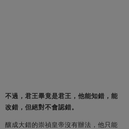
不過，君王畢竟是君王，他能知錯，能
改錯，但絕對不會認錯。
釀成大錯的崇禎皇帝沒有辦法，他只能