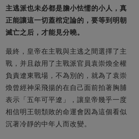
主逃派也未必都是膽小怯懦的小人，真
正能讓這一切蓋棺定論的，要等到明朝
滅亡之后，才能見分曉。
最終，皇帝在主戰與主逃之間選擇了主
戰，并且啟用了主戰派官員袁崇煥全權
負責遼東戰場，不為別的，就為了袁崇
煥曾經神采飛揚的在自己面前拍著胸脯
表示「五年可平遼」，讓皇帝幾乎一度
相信明王朝頹敗的命運會因為這個看似
沉著冷靜的中年人而改變。