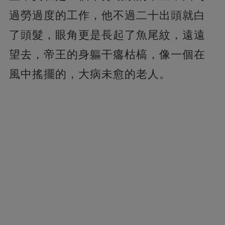
過勞過度的工作，他不過二十出頭就白
了頭髮，眼角更是長起了魚尾紋，遠遠
望去，帝王的身軀干癟枯槁，像一個在
風中搖擺的，大病未愈的老人。