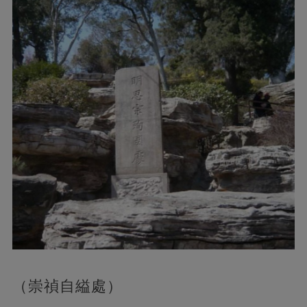
（崇禎自縊處）