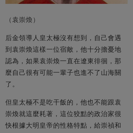
（袁崇煥）
后金領導人皇太極沒有想到，自己會遇
到袁崇煥這樣一位宿敵，他十分擔憂地
認為，如果袁崇煥一直在遼東徘徊，那
麼自己很有可能一輩子也進不了山海關
了。
但皇太極不是吃干飯的，他也不能跟袁
崇煥就這麼耗著，這位狡黠的政治家很
快根據大明皇帝的性格特點，給崇禎和