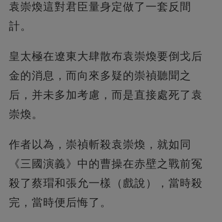
袁崇煥這對君臣量身定做了一套反間
計。
皇太極在遼東大肆散布袁崇煥要倒戈后
金的消息，而向來多疑的崇禎聽聞之
后，并未多加考慮，而是直接處死了袁
崇煥。
作者以為，崇禎斬殺袁崇煥，就如同
《三國演義》中的曹操在赤壁之戰前冤
殺了蔡瑁和張允一樣（戲說），當時殺
完，當時便后悔了。