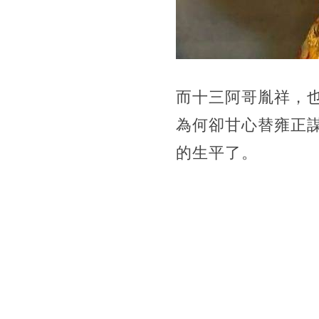
而十三阿哥胤祥，
為何卻甘心替雍正
的生平了。