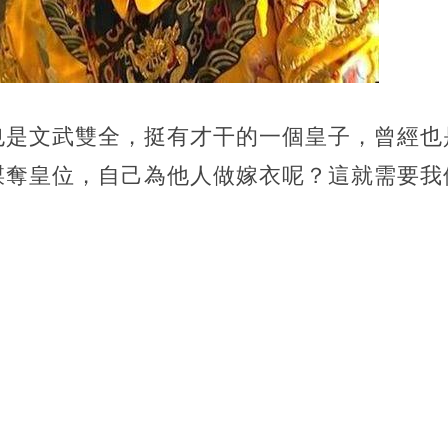
也是文武雙全，挺有才干的一個皇子，曾經也
謀奪皇位，自己為他人做嫁衣呢？這就需要我