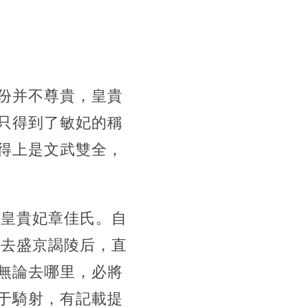
份并不尊貴，皇貴
只得到了敏妃的稱
得上是文武雙全，
敏皇貴妃章佳氏。自
帝去盛京謁陵后，直
無論去哪里，必將
于騎射，有記載提