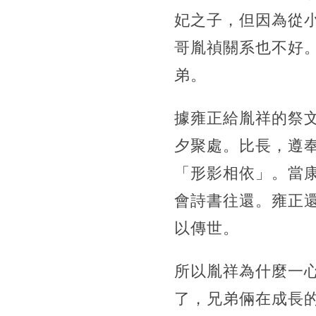
妃之子，但因為從
哥胤禎關系也不好
弟。
據雍正給胤祥的祭
夕聚處。比長，遵
「形影相依」。當
會詩書往還。雍正
以傳世。
所以胤祥為什麼一
了，兄弟倆在成長