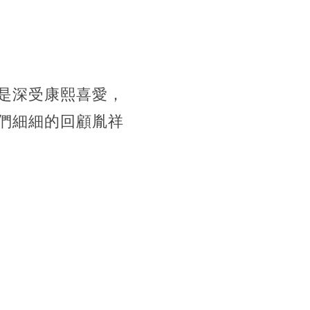
是深受康熙喜愛，
們細細的回顧胤祥