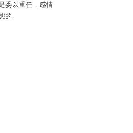
是委以重任，感情
態的。