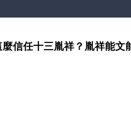
這麼信任十三胤祥？胤祥能文