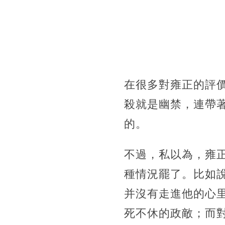
在很多對雍正的評
殺就是幽禁，連帶
的。
不過，私以為，雍
種情況罷了。比如
并沒有走進他的心
死不休的政敵；而