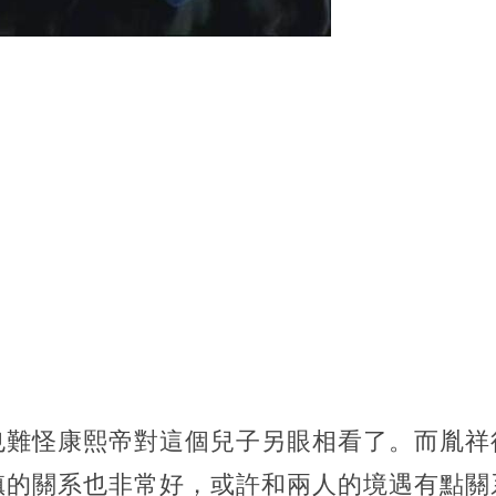
也難怪康熙帝對這個兒子另眼相看了。而胤祥
禛的關系也非常好，或許和兩人的境遇有點關