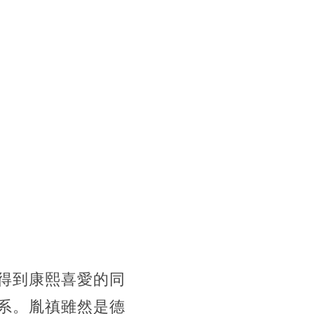
得到康熙喜愛的同
系。胤禛雖然是德