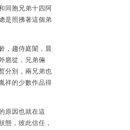
和同胞兄弟十四阿
總是照拂著這個弟
齡，趨侍庭闈，晨
外扈從，兄弟倆
暫分別，兩兄弟也
胤祥的少數作品得
的原因也就在這
狀態，彼此信任，