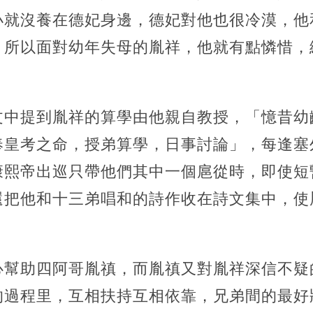
小就沒養在德妃身邊，德妃對他也很冷漠，他
。所以面對幼年失母的胤祥，他就有點憐惜，
文中提到胤祥的算學由他親自教授，「憶昔幼
奉皇考之命，授弟算學，日事討論」，每逢塞
康熙帝出巡只帶他們其中一個扈從時，即使短
還把他和十三弟唱和的詩作收在詩文集中，使
心幫助四阿哥胤禛，而胤禛又對胤祥深信不疑
的過程里，互相扶持互相依靠，兄弟間的最好