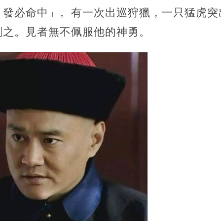
，發必命中」。有一次出巡狩獵，一只猛虎突
刺之。見者無不佩服他的神勇。