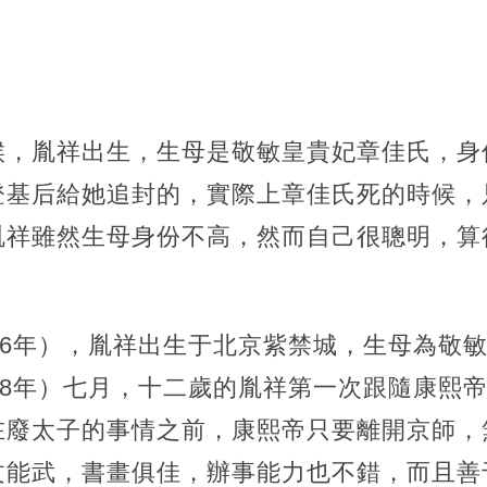
候，胤祥出生，生母是敬敏皇貴妃章佳氏，身
登基后給她追封的，實際上章佳氏死的時候，
胤祥雖然生母身份不高，然而自己很聰明，算
86年），胤祥出生于北京紫禁城，生母為敬
98年）七月，十二歲的胤祥第一次跟隨康熙
在廢太子的事情之前，康熙帝只要離開京師，
文能武，書畫俱佳，辦事能力也不錯，而且善