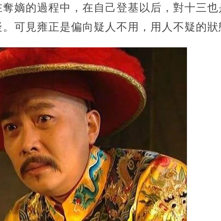
在奪嫡的過程中，在自己登基以后，對十三也
疑。可見雍正是偏向疑人不用，用人不疑的狀