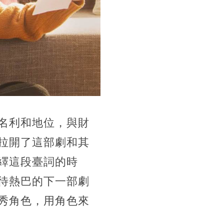
名利和地位，與財
拉開了這部劇和其
繹這段臺詞的時
待熱巴的下一部劇
秀角色，用角色來