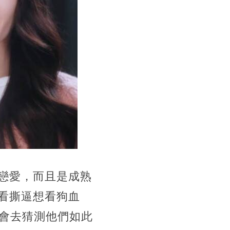
戀愛，而且是成熟
看撕逼想看狗血
會去猜測他們如此