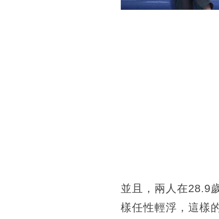
並且，兩人在28.
樣任性輕浮，這樣