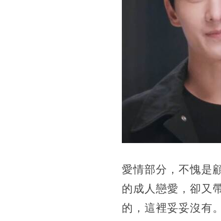
愛情部分，
不愧是
的成人戀愛，卻又
的，這裡妥妥沒有。