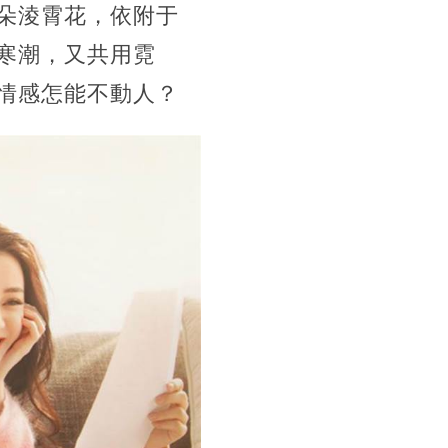
朵淩霄花，依附于
寒潮，又共用霓
情感怎能不動人？