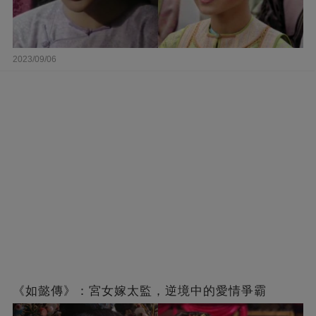
2023/09/06
《如懿傳》：宮女嫁太監，逆境中的愛情爭霸