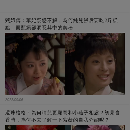
甄嬛傳：華妃疑惑不解，為何純兒飯后要吃2斤糕
點，而甄嬛卻洞悉其中的奧秘
2023/09/06
還珠格格：為何晴兒更願意和小燕子相處？初見含
香時，為何不去了解一下紫薇的自我介紹呢？