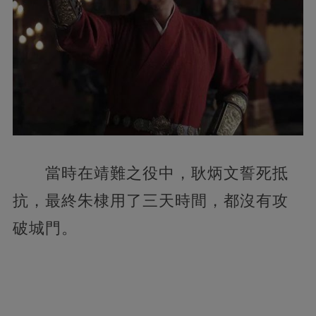
當時在靖難之役中，耿炳文誓死抵
抗，最終朱棣用了三天時間，都沒有攻
破城門。