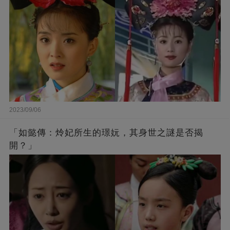
2023/09/06
「如懿傳：炩妃所生的璟妧，其身世之謎是否揭
開？」