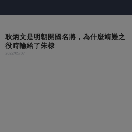
耿炳文是明朝開國名將，為什麼靖難之
役時輸給了朱棣
2022/05/07