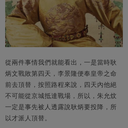
從兩件事情我們就能看出，一是當時耿
炳文戰敗第四天，李景隆便奉皇帝之命
前去頂替，按照路程來說，四天內他絕
不可能從京城抵達戰場，所以，朱允炆
一定是事先被人透露說耿炳要投降，所
以才派人頂替。