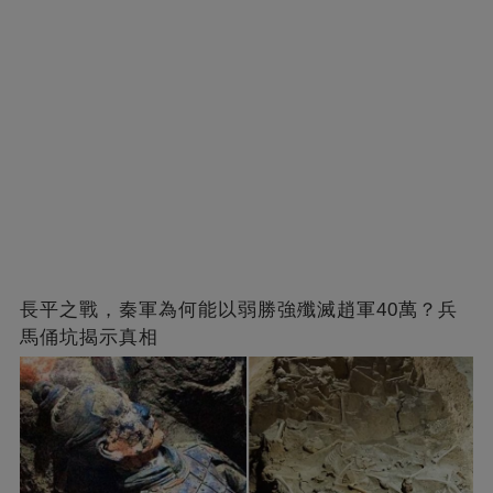
長平之戰，秦軍為何能以弱勝強殲滅趙軍40萬？兵
馬俑坑揭示真相