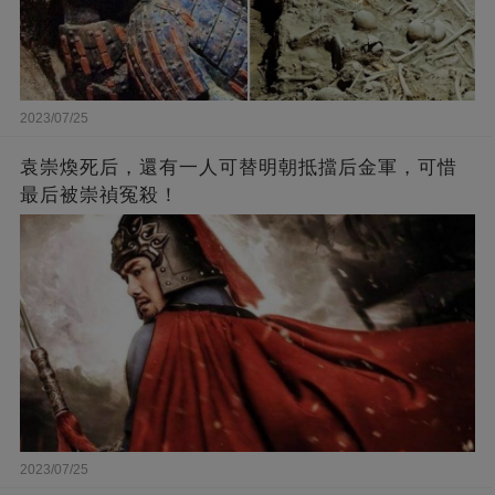
2023/07/25
袁崇煥死后，還有一人可替明朝抵擋后金軍，可惜
最后被崇禎冤殺！
2023/07/25