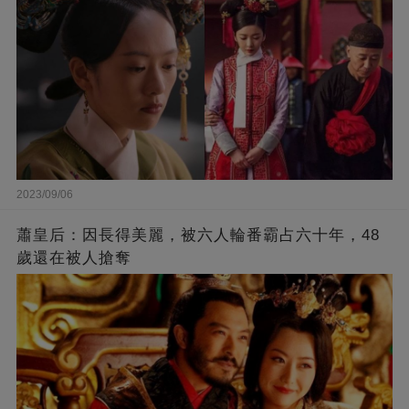
2023/09/06
蕭皇后：因長得美麗，被六人輪番霸占六十年，48
歲還在被人搶奪