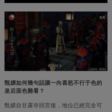
甄嬛如何幾句話讓一向喜怒不行于色的
皇后面色難看？
甄嬛自甘露寺回宮後，地位已經完全可