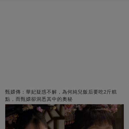
甄嬛傳：華妃疑惑不解，為何純兒飯后要吃2斤糕
點，而甄嬛卻洞悉其中的奧秘