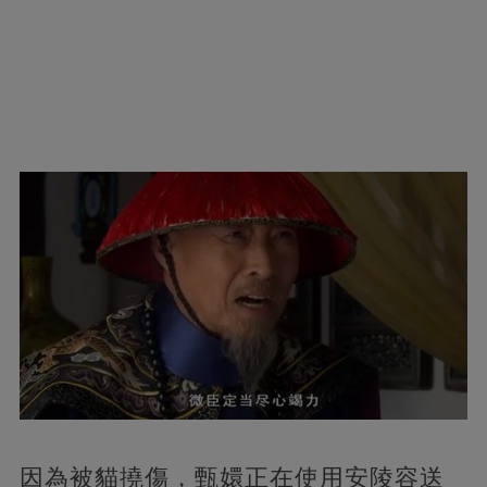
因為被貓撓傷，甄嬛正在使用安陵容送