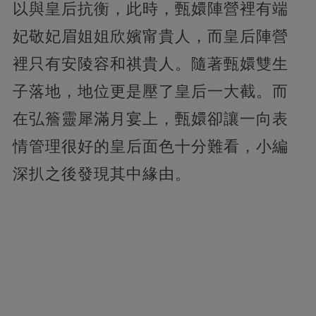
以與皇后抗衡，此時，甄嬛陣營裡有端
妃敬妃眉姐姐欣嬪甯貴人，而皇后陣營
裡只有安陵容和祺貴人。隨著甄嬛雙生
子落地，地位更是壓了皇后一大截。而
在弘簷靈犀滿月宴上，甄嬛卻讓一向表
情管理很好的皇后面色十分難看，小編
深扒之後發現其中緣由。