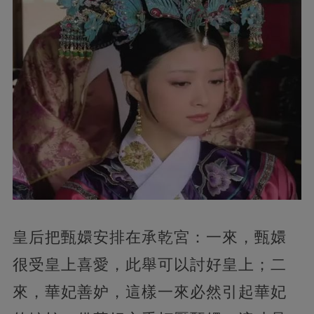
皇后把甄嬛安排在承乾宮：一來，甄嬛
很受皇上喜愛，此舉可以討好皇上；二
來，華妃善妒，這樣一來必然引起華妃