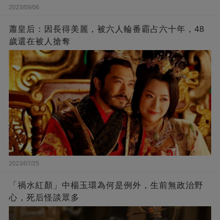
2023/09/06
蕭皇后：因長得美麗，被六人輪番霸占六十年，48
歲還在被人搶奪
2023/07/25
「禍水紅顏」中楊玉環為何是例外，生前無政治野
心，死后怪談眾多