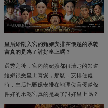
皇后給剛入宮的甄嬛安排在優越的承乾
宮真的是為了討好皇上嗎？
選秀之後，宮內的妃嬪都很清楚的知道
甄嬛很受皇上喜愛，那麼，安排住處
時，皇后把甄嬛安排在地理位置優越條
件好的承乾宮真的是為了討好皇上嗎？