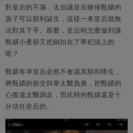
對皇后的不滿，太后讓皇后確保甄嬛的
孩子可以順利誕生，這樣一來皇后就無
法對其下手。那麼，皇后時怎麼做到讓
甄嬛小產卻又把鍋扣在了華妃頭上的
呢？
甄嬛有孕皇后必然不會讓其順利降生，
將甄嬛的胎交與章太醫負責，把甄嬛的
心腹溫太醫調走，而此時的甄嬛還是十
分信任皇后的。