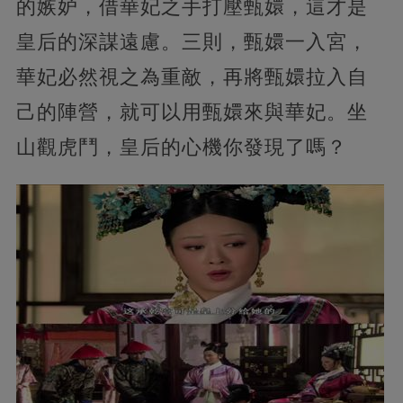
的嫉妒，借華妃之手打壓甄嬛，這才是
皇后的深謀遠慮。三則，甄嬛一入宮，
華妃必然視之為重敵，再將甄嬛拉入自
己的陣營，就可以用甄嬛來與華妃。坐
山觀虎鬥，皇后的心機你發現了嗎？