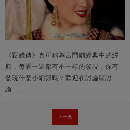
《甄嬛傳》真可稱為宮鬥劇經典中的經
典，每看一遍都有不一樣的發現，你有
發現什麼小細節嗎？歡迎在討論區討
論……
下一頁