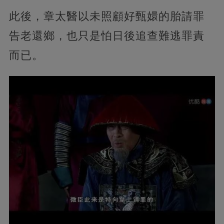
此後，章太醫以未照顧好甄嬛的胎請罪
告老還鄉，也只是怕日後追查難逃罪責
而已。