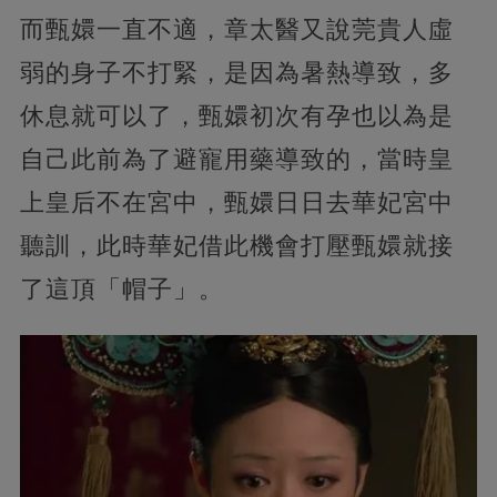
而甄嬛一直不適，章太醫又說莞貴人虛
弱的身子不打緊，是因為暑熱導致，多
休息就可以了，甄嬛初次有孕也以為是
自己此前為了避寵用藥導致的，當時皇
上皇后不在宮中，甄嬛日日去華妃宮中
聽訓，此時華妃借此機會打壓甄嬛就接
了這頂「帽子」。