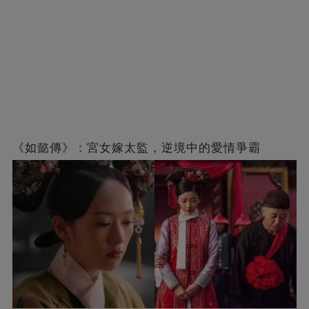
《如懿傳》：宮女嫁太監，逆境中的愛情爭霸