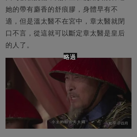
她的帶有麝香的舒痕膠，身體早有不
適，但是溫太醫不在宮中，章太醫就閉
口不言，從這就可以斷定章太醫是皇后
的人了。
略過