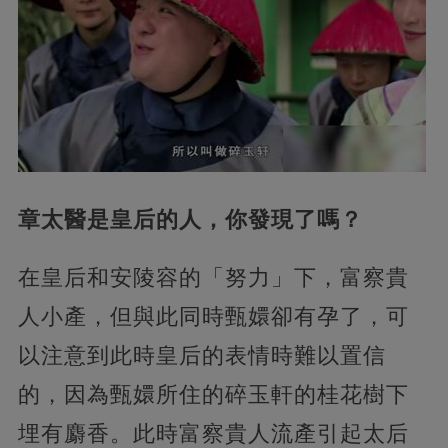
章太醫是皇后的人，你發現了嗎？
在皇后和安陵容的「努力」下，富察貴
人小產，但與此同時甄嬛卻有孕了，可
以注意到此時皇后的表情時難以置信
的，因為甄嬛所住的碎玉軒的桂花樹下
埋有麝香。此時富察貴人流產引起太后