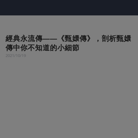
經典永流傳——《甄嬛傳》，剖析甄嬛
傳中你不知道的小細節
2021/10/19