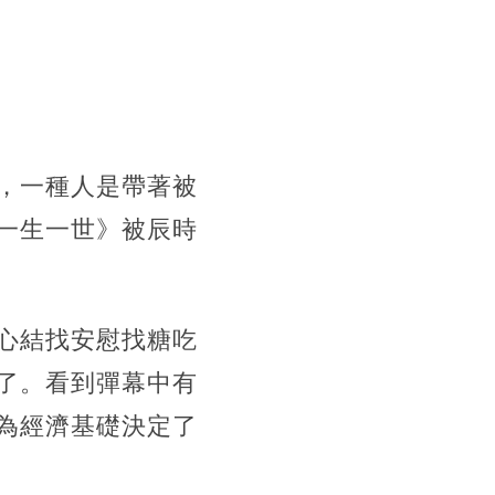
，一種人是帶著被
一生一世》被辰時
心結找安慰找糖吃
了。看到彈幕中有
為經濟基礎決定了