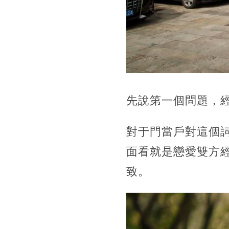
先說第一個問題，
對于門當戶對這個
面看就是戀愛雙方
致。