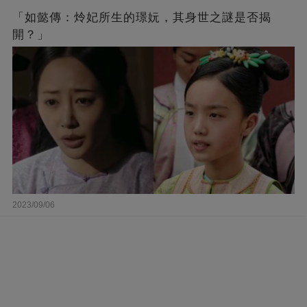
「如懿傳：炩妃所生的璟妧，其身世之謎是否揭
開？」
2023/09/06