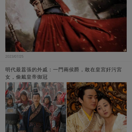
2023/07/25
​明代最囂張的外戚：一門兩侯爵，敢在皇宮奸污宮
女，偷戴皇帝御冠