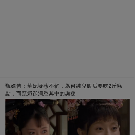
甄嬛傳：華妃疑惑不解，為何純兒飯后要吃2斤糕
點，而甄嬛卻洞悉其中的奧秘