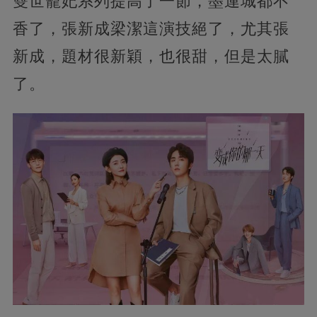
雙世寵妃系列提高了一節，墨連城都不
香了，張新成梁潔這演技絕了，
尤其張
新成，題材很新穎，也很甜，但是太膩
了。