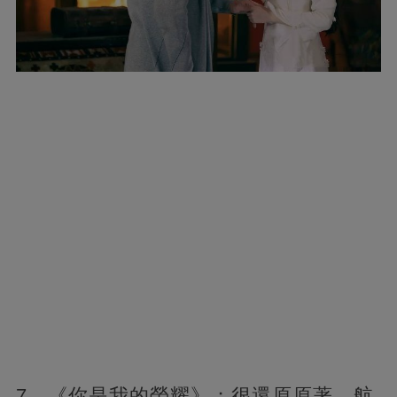
7、《你是我的榮耀》；很還原原著，航