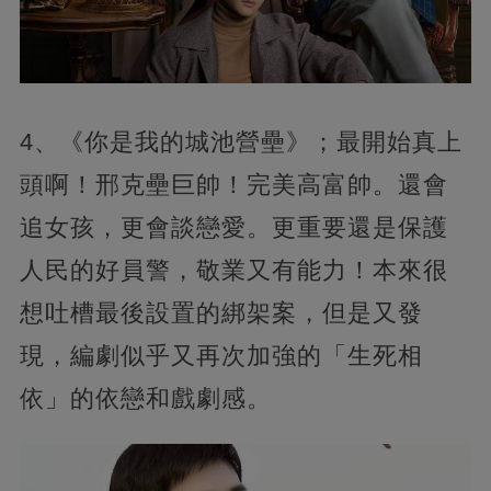
4、《你是我的城池營壘》；最開始真上
頭啊！邢克壘巨帥！完美高富帥。還會
追女孩，更會談戀愛。更重要還是保護
人民的好員警，敬業又有能力！本來很
想吐槽最後設置的綁架案，但是又發
現，編劇似乎又再次加強的「生死相
依」的依戀和戲劇感。