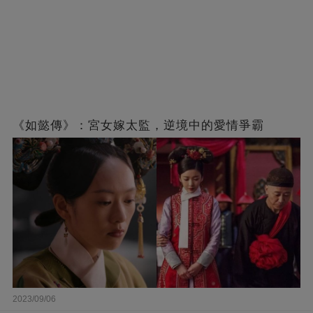
《如懿傳》：宮女嫁太監，逆境中的愛情爭霸
2023/09/06