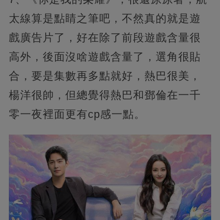
太線算是點睛之筆吧，不然真的就是遊
戲廣告片了，好在除了前段遊戲含量很
高外，後面沒啥遊戲含量了，選角很貼
合，要是集數再多點就好，熱巴很美，
楊洋很帥，但總覺得熱巴和鄧倫在一千
零一夜裡面更有cp感一點。