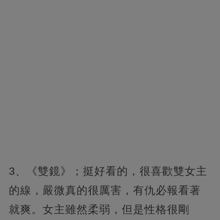
3、《雙鏡》；挺好看的，很喜歡雙女主
的線，嚴微真的很厲害，有仇必報看著
就爽。女主雖然柔弱，但是性格很剛