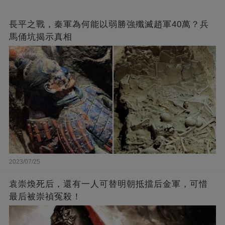
長平之戰，秦軍為何能以弱勝強殲滅趙軍40萬？兵
馬俑坑揭示真相
2023/07/25
袁崇煥死后，還有一人可替明朝抵擋后金軍，可惜
最后被崇禎冤殺！