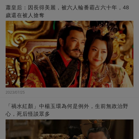
蕭皇后：因長得美麗，被六人輪番霸占六十年，48
歲還在被人搶奪
2023/07/25
「禍水紅顏」中楊玉環為何是例外，生前無政治野
心，死后怪談眾多