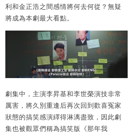
利和金正浩之間感情將何去何從？無疑
將成為本劇最大看點。
劇集中，主演李昇基和李世榮演技非常
厲害，將久別重逢后再次回到歡喜冤家
狀態的搞笑感演繹得淋漓盡致，因此劇
集也被觀眾們稱為搞笑版《那年我