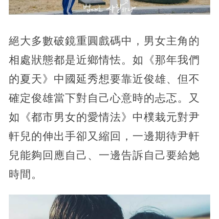
絕大多數破鏡重圓戲碼中，男女主角的
相處狀態都是近鄉情怯。如《那年我們
的夏天》中國延秀想要靠近俊雄、但不
確定俊雄當下對自己心意時的忐忑。又
如《都市男女的愛情法》中樸栽元對尹
軒兒的伸出手卻又縮回，一邊期待尹軒
兒能夠回應自己、一邊告訴自己要給她
時間。