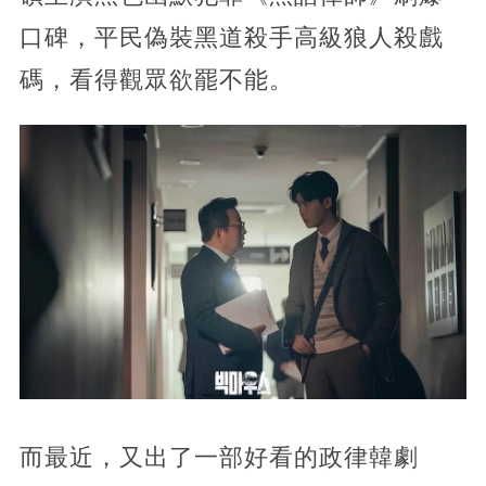
口碑，平民偽裝黑道殺手高級狼人殺戲
碼，看得觀眾欲罷不能。
而最近，
又出了一部好看的政律韓劇