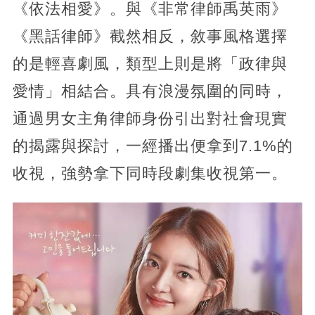
《依法相愛》。與《非常律師禹英雨》
《黑話律師》截然相反，敘事風格選擇
的是輕喜劇風，類型上則是將「政律與
愛情」相結合。具有浪漫氛圍的同時，
通過男女主角律師身份引出對社會現實
的揭露與探討，一經播出便拿到7.1%的
收視，強勢拿下同時段劇集收視第一。