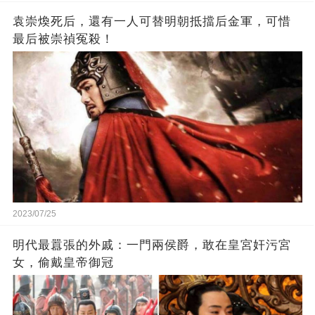
袁崇煥死后，還有一人可替明朝抵擋后金軍，可惜
最后被崇禎冤殺！
2023/07/25
​明代最囂張的外戚：一門兩侯爵，敢在皇宮奸污宮
女，偷戴皇帝御冠