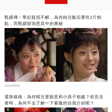
甄嬛傳：華妃疑惑不解，為何純兒飯后要吃2斤糕
點，而甄嬛卻洞悉其中的奧秘
2023/09/06
還珠格格：為何晴兒更願意和小燕子相處？初見含
香時，為何不去了解一下紫薇的自我介紹呢？