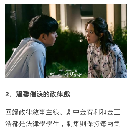
2、溫馨催淚的政律戲
回歸政律敘事主線。劇中金宥利和金正
浩都是法律學學生，劇集則保持每兩集