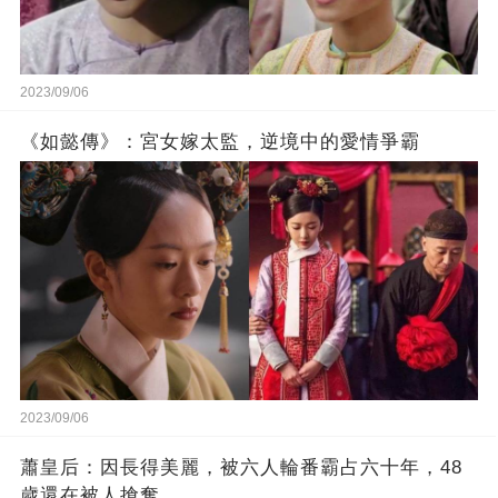
2023/09/06
《如懿傳》：宮女嫁太監，逆境中的愛情爭霸
2023/09/06
蕭皇后：因長得美麗，被六人輪番霸占六十年，48
歲還在被人搶奪