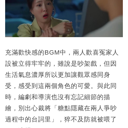
充滿歡快感的BGM中，兩人歡喜冤家人
設被立得牢牢的，雖說是吵架戲，但因
生活氣息濃厚所以更加讓觀眾感同身
受，感受到這兩個角色的可愛。與此同
時，編劇和導演也沒有忘記細節的描
繪，別出心裁將「糖點隱藏在兩人爭吵
過程中的台詞里」，猝不及防就被喂了