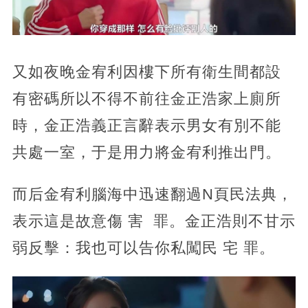
又如夜晚金宥利因樓下所有衛生間都設
有密碼所以不得不前往金正浩家上廁所
時，金正浩義正言辭表示男女有別不能
共處一室，于是用力將金宥利推出門。
而后金宥利腦海中迅速翻過N頁民法典，
表示這是故意傷 害 罪。金正浩則不甘示
弱反擊：我也可以告你私闖民 宅 罪。