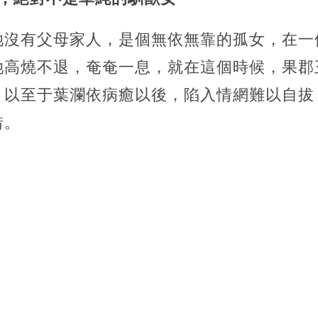
她沒有父母家人，是個無依無靠的孤女，在一
她高燒不退，奄奄一息，就在這個時候，果郡
。以至于葉瀾依病癒以後，陷入情網難以自拔
惜。