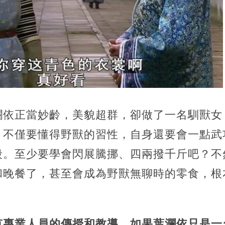
瀾依正當妙齡，美貌超群，卻做了一名馴獸女
，不僅要懂得野獸的習性，自身還要會一點武
殺。至少要學會閃展騰挪、四兩撥千斤吧？不
和晚餐了，甚至會成為野獸無聊時的零食，根
有專業人員的傳授和教導，如果葉瀾依只是一