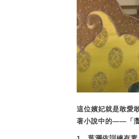
這位嬪妃就是敢愛
著小說中的——「
1、葉瀾依訓練有