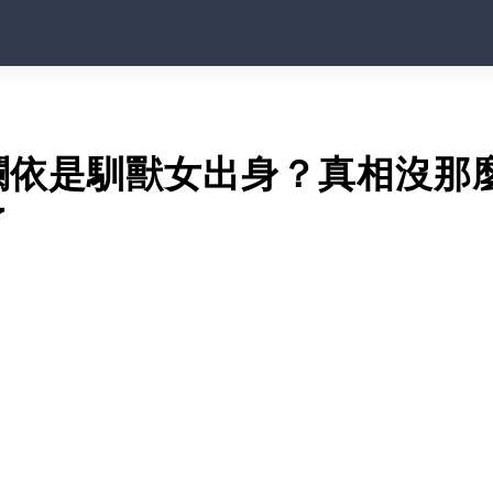
瀾依是馴獸女出身？真相沒那
了