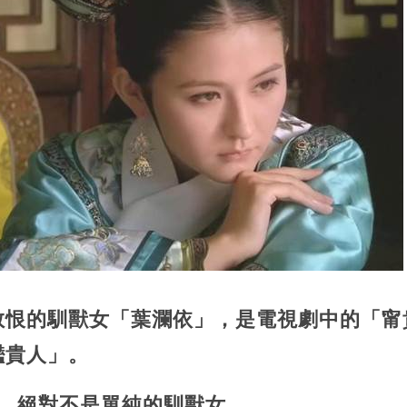
敢恨的馴獸女「葉瀾依」
，是電視劇中的「甯
灩貴人」。
素，絕對不是單純的馴獸女