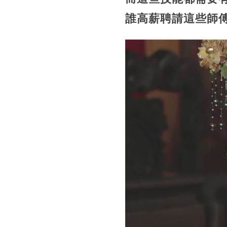
誰高薪聘請這些師