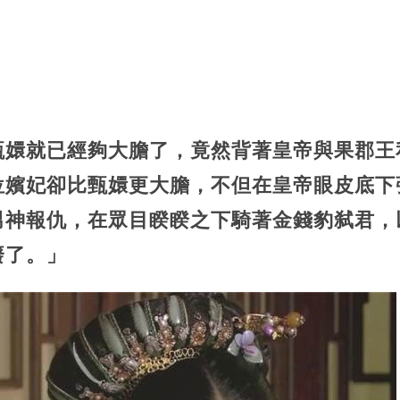
甄嬛就已經夠大膽了，竟然背著皇帝與果郡王
位嬪妃卻比甄嬛更大膽，不但在皇帝眼皮底下
男神報仇，在眾目睽睽之下騎著金錢豹弑君，
廢了。」