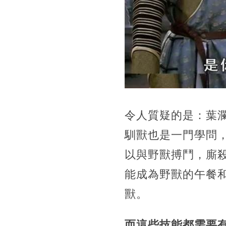
令人質疑的是：葉
馴獸也是一門學問
以與野獸搏鬥，廝
能成為野獸的午餐
獸。
而這些技能都需要