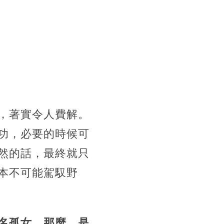
，著實令人費解。
功，必要的時候可
然的話，最終就只
本不可能駕馭野
名孤女，那麼，是