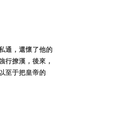
私通，還懷了他的
強行撩漢，後來，
以至于把皇帝的