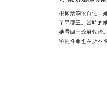
根據葉瀾依自述，
了果郡王。
當時的
她帶回王爺府救治
犧牲性命也在所不