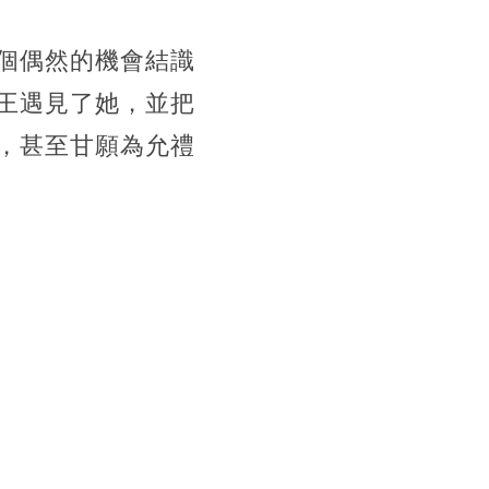
個偶然的機會結識
王遇見了她，並把
，甚至甘願為允禮