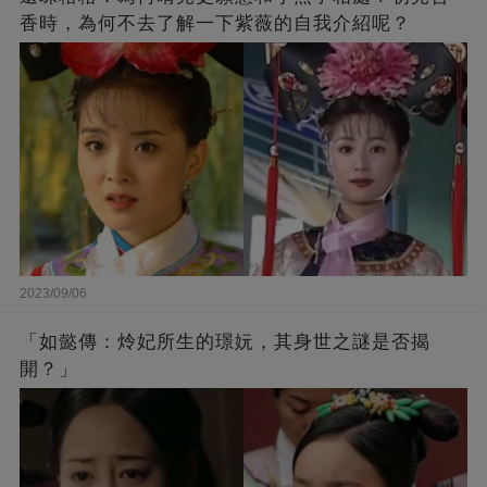
香時，為何不去了解一下紫薇的自我介紹呢？
2023/09/06
「如懿傳：炩妃所生的璟妧，其身世之謎是否揭
開？」