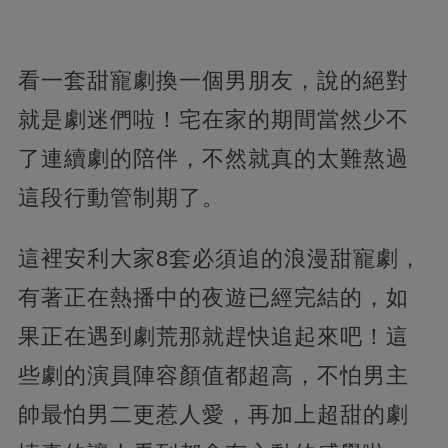
看一套甜寵劇換一個男朋友，說的絕對
就是劇迷們啦！宅在家的期間當然少不
了連續劇的陪伴，不然就真的太難熬過
這段行動管制期了。
這裡安利大家8套必須追的浪漫甜寵劇，
有著正在熱播中的夜遊已經完結的，如
果正在遇到劇荒那就趕快追起來吧！這
些劇的演員陣容顏值都超高，不怕男主
帥最怕男二更惹人愛，再加上超甜的劇