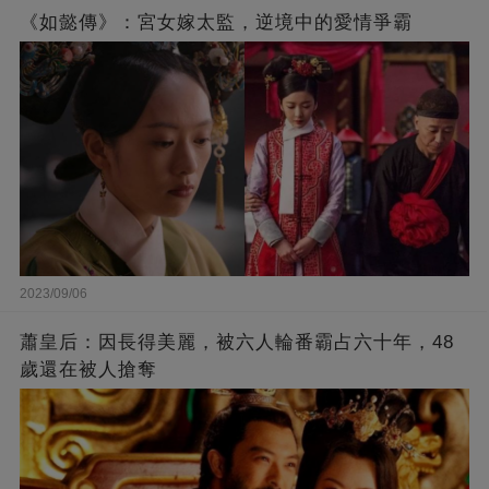
《如懿傳》：宮女嫁太監，逆境中的愛情爭霸
2023/09/06
蕭皇后：因長得美麗，被六人輪番霸占六十年，48
歲還在被人搶奪