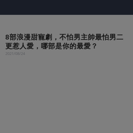
8部浪漫甜寵劇，不怕男主帥最怕男二
更惹人愛，哪部是你的最愛？
2021/08/24