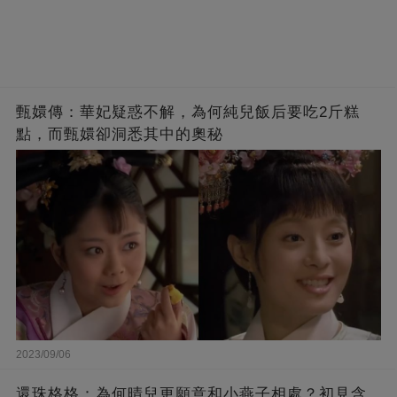
甄嬛傳：華妃疑惑不解，為何純兒飯后要吃2斤糕
點，而甄嬛卻洞悉其中的奧秘
2023/09/06
還珠格格：為何晴兒更願意和小燕子相處？初見含