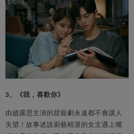
3、《我，喜歡你》
由趙露思主演的甜寵劇永遠都不會讓人
失望！故事述說廚藝精湛的女主遇上嘴