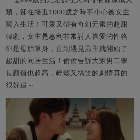
類，卻在接近1000歲之時不小心被女主
闖入生活！可愛又帶有奇幻元素的超甜
韓劇，女主是惠利非常討人喜愛的性格
卻是母胎單身，直到遇見男主就開始了
超甜的同居生活！偷偷告訴大家男二學
長顏值也超高，輕鬆又搞笑的劇情真的
很好追～