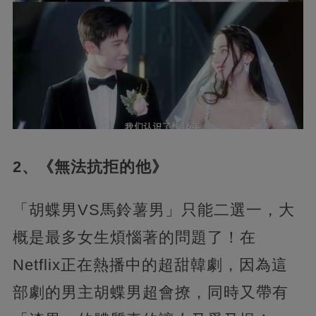
2、《無法抗拒的他》
「胡蝶男VS馬鈴薯男」只能二選一，大
概是最多女生煩惱著的問題了！在
Netflix正在熱播中的超甜韓劇，因為這
部劇的男主胡蝶男超會撩，同時又帶有