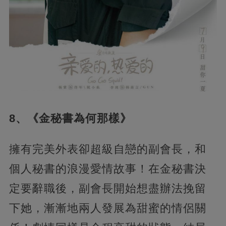
8、《金秘書為何那樣》
擁有完美外表卻超級自戀的副會長，和
個人秘書的浪漫愛情故事！在金秘書決
定要辭職後，副會長開始想盡辦法挽留
下她，漸漸地兩人發展為甜蜜的情侶關