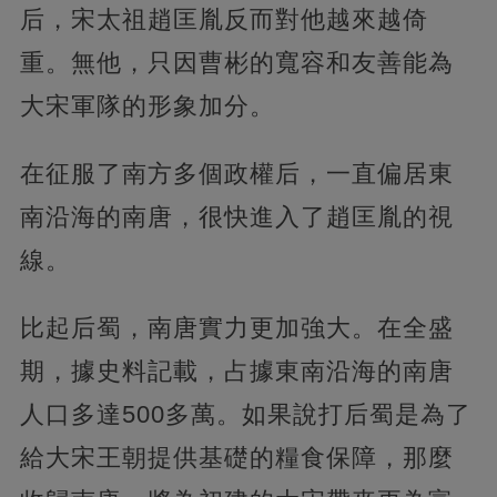
后，宋太祖趙匡胤反而對他越來越倚
重。無他，只因曹彬的寬容和友善能為
大宋軍隊的形象加分。
在征服了南方多個政權后，一直偏居東
南沿海的南唐，很快進入了趙匡胤的視
線。
比起后蜀，南唐實力更加強大。在全盛
期，據史料記載，占據東南沿海的南唐
人口多達500多萬。如果說打后蜀是為了
給大宋王朝提供基礎的糧食保障，那麼