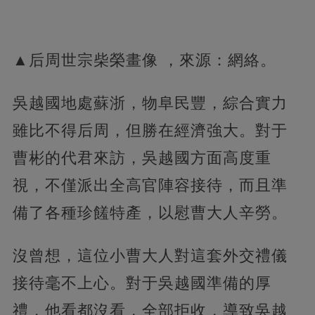
▲后周世宗柴榮畫像 ，來源：網絡。
吳越國地處蘇浙，物阜民豐，綜合實力
雖比不得后周，但勝在經濟強大。對于
曹彬的代君來訪，吳越國方面高度重
視，不僅派出全高官陣容接待，而且準
備了各種珍饈特產，以慰曹大人辛勞。
沒曾想，這位小曹大人對這套外交禮儀
接待毫不上心。對于吳越國準備的厚
禮，他看都沒看，全部拒收，導致吳越