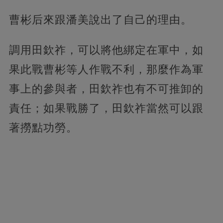
曹彬后來跟潘美說出了自己的理由。
調用田欽祚，可以將他綁定在軍中，如
果此戰曹彬等人作戰不利，那麼作為軍
事上的參與者，田欽祚也有不可推卸的
責任；如果戰勝了，田欽祚當然可以跟
著撈點功勞。