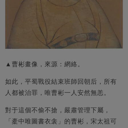
▲曹彬畫像，來源：網絡。
如此，平蜀戰役結束班師回朝后，所有
人都被治罪，唯曹彬一人安然無恙。
對于這個不偷不搶，嚴肅管理下屬，
「橐中唯圖書衣衾」的曹彬，宋太祖可