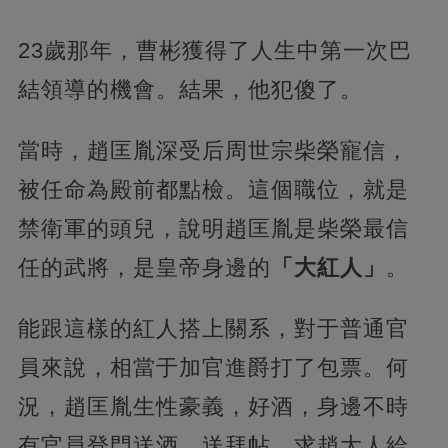
23歲那年，曹彬獲得了人生中第一次巴
結領導的機會。結果，他犯傻了。
當時，趙匡胤深受后周世宗柴榮寵信，
被任命為殿前都點檢。這個職位，就是
禁衛軍的頭兒，
說明趙匡胤是柴榮最信
任的武將，是皇帝身邊的
「大紅人」
。
能跟這樣的紅人搭上關系，對于普通官
員來說，相當于加官進爵打了包票。何
況，趙匡胤生性豪義，好酒，身邊不時
有官員登門送酒、送拜帖，
求趙大人給