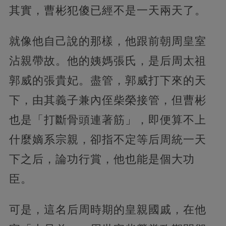
其實，曹彬犯傻已經不是一天兩天了。
就像他自己說的那樣，他跟前朝周皇室
沾親帶故。他的姨媽張氏，是后周太祖
郭威的張貴妃。盡管，郭威打下來的天
下，由其義子兼內侄柴榮接管，但曹彬
也是「打斷骨頭連著筋」，即便算不上
什麼嫡系宗親，卻指不定等后周統一天
下之后，論功行賞，他也能是個大功
臣。
可是，這名后周時期的皇親國戚，在他