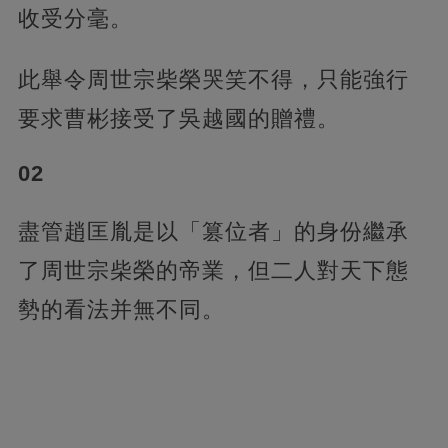
收受分毫。
此舉令周世宗柴榮哭笑不得，只能強行
要求曹彬接受了吳越國的贈禮。
02
盡管趙匡胤是以「篡位者」的身份繼承
了周世宗柴榮的帝業，但二人對天下態
勢的看法并無不同。