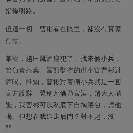
指條明路。
但這一切，曹彬看在眼里，卻沒有實際
行動。
某次，趙匡胤酒癮犯了，找來倆小兵，
管負責茶葉、酒類監控的供奉官曹彬討
酒喝。誰知，曹彬對著倆小兵就是一套
官方說辭，聲稱此酒乃官酒，趙大人嘴
饞，我曹彬可以私底下自掏腰包，請他
喝。但想在我這走后門？對不起，沒
門。