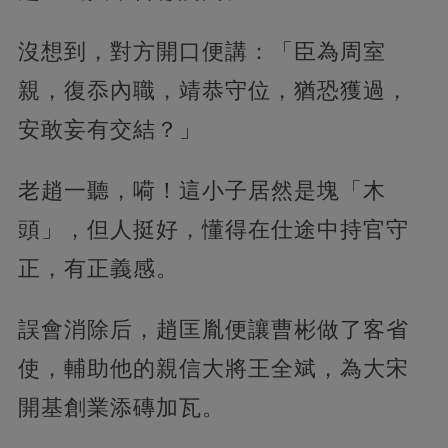
沒想到，對方開口便講：「臣為周室
親，復忝內職，靖恭守位，猶恐獲過，
安敢妄有交結？」
老趙一聽，嗬！這小子居然是塊「木
頭」，但人挺好，懂得在仕途中持官守
正，有正義感。
誤會消除后，趙匡胤便讓曹彬做了客省
使，輔助他的親信大將王全斌，為大宋
開基創業添磚加瓦。