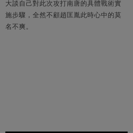
大談自己對此次攻打南唐的具體戰術實
施步驟，全然不顧趙匡胤此時心中的莫
名不爽。