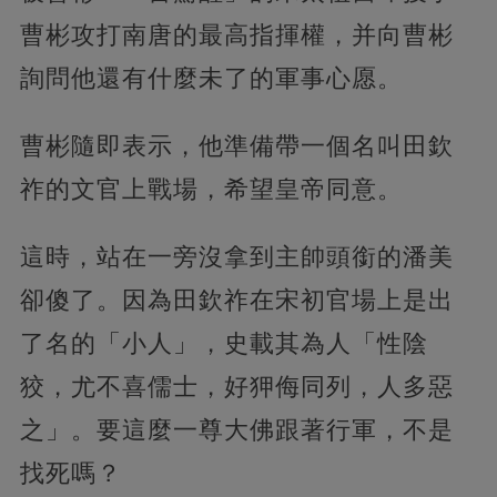
曹彬攻打南唐的最高指揮權，并向曹彬
詢問他還有什麼未了的軍事心愿。
曹彬隨即表示，他準備帶一個名叫田欽
祚的文官上戰場，希望皇帝同意。
這時，站在一旁沒拿到主帥頭銜的潘美
卻傻了。因為田欽祚在宋初官場上是出
了名的「小人」，史載其為人「性陰
狡，尤不喜儒士，好狎侮同列，人多惡
之」。要這麼一尊大佛跟著行軍，不是
找死嗎？