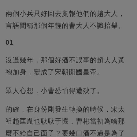
兩個小兵只好回去稟報他們的趙大人，
言語間稱那個年輕的曹大人不識抬舉。
01
沒過幾年，那個好酒不誤事的趙大人黃
袍加身，變成了宋朝開國皇帝。
眾人心想，小曹恐怕得遭殃了。
的確，在身份剛發生轉換的時候，宋太
祖趙匡胤也耿耿于懷，曹彬當初為啥那
麼不給自己面子？要幾口酒不過是為了