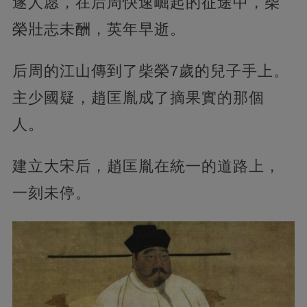
遂人愿，在后周快速崛起的征途中，柴
榮壯志未酬，英年早逝。
后周的江山傳到了柴榮7歲的兒子手上。
主少國疑，趙匡胤成了摘果實的那個
人。
建立大宋后，趙匡胤在統一的道路上，
一刻未停。