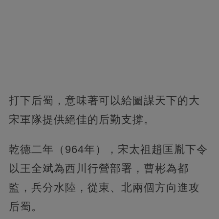
打下后蜀，意味著可以給圖謀天下的大
宋軍隊提供絕佳的后勤支撐。
乾德二年（964年），宋太祖趙匡胤下令
以王全斌為西川行營部署，曹彬為都
監，兵分水陸，從東、北兩個方向進攻
后蜀。