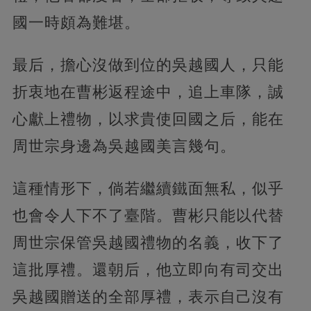
國一時頗為難堪。
最后，擔心沒做到位的吳越國人，只能
折衷地在曹彬返程途中，追上車隊，誠
心獻上禮物，以求貴使回國之后，能在
周世宗身邊為吳越國美言幾句。
這種情形下，倘若繼續鐵面無私，似乎
也會令人下不了臺階。曹彬只能以代替
周世宗保管吳越國禮物的名義，收下了
這批厚禮。還朝后，他立即向有司交出
吳越國贈送的全部厚禮，表示自己沒有