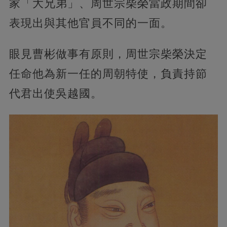
家「大兄弟」、周世宗柴榮當政期間卻
表現出與其他官員不同的一面。
眼見曹彬做事有原則，周世宗柴榮決定
任命他為新一任的周朝特使，負責持節
代君出使吳越國。