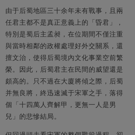
由于后蜀地區三十余年未有戰事，且兩
任君主都不是真正意義上的「昏君」，
特別是蜀后主孟昶，在位期間不僅注重
與當時相鄰的政權處理好外交關系，還
擅文治，使得后蜀境內文化事業空前繁
榮。因此，后蜀君主在民間的威望還是
頗高的。只不過在大廈將傾之際，后蜀
并無良將，終迅速滅于宋軍之手，落得
個「十四萬人齊解甲，更無一人是男
兒」的悲慘結局。
但回過頭去看宋軍的整個戰役過程，卻