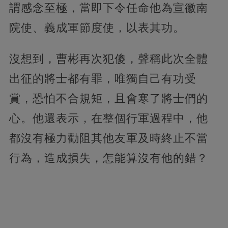
謂感念至極，當即下令任命他為宣徽南
院使、義成軍節度使，以表其功。
沒想到，曹彬再次犯傻，聲稱此次全體
出征的將士都有罪，唯獨自己有功受
賞，恐怕不合規矩，且會寒了將士們的
心。他還表示，在整個行軍過程中，他
都沒有極力勸阻其他友軍及時終止不當
行為，造成損失，怎能算沒有他的錯？