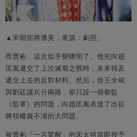
▲宋朝宿將潘美，來源：劇照。
而曹彬，這次似乎變聰明了。他先向趙
匡胤遞交了上次滅蜀之戰時，未來得及
遞交上去的反對材料。然后，借王全斌
與劉廷讓兵分兩路，卻只設一個都監
（監軍）的問題，向趙匡胤表達了出征
將領權責不清的大問題。
被曹彬「一言驚醒」的宋太祖當即授予