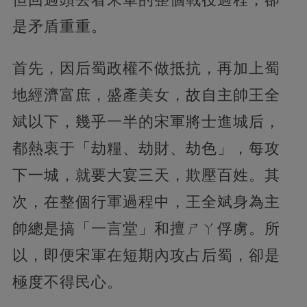
是矛盾重重。
首先，因后蜀政權不做抵抗，再加上蜀
地經濟富庶，盛產美女，故自主帥王全
斌以下，幾乎一半的宋軍將士進城后，
都熱衷于「劫糧、劫財、劫色」，每攻
下一城，就要大宴三天，欺壓百姓。其
次，在整個行軍過程中，王全斌身為主
帥總是搞「一言堂」和擅ㄕㄚ俘虜。所
以，即便宋軍在短期內攻占后蜀，卻是
極度不得民心。