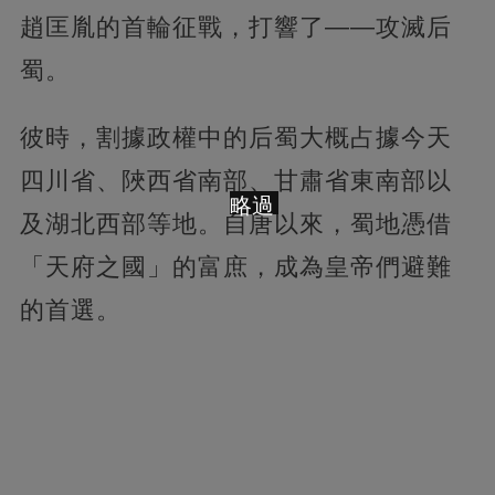
趙匡胤的首輪征戰，打響了——攻滅后
蜀。
彼時，割據政權中的后蜀大概占據今天
四川省、陜西省南部、甘肅省東南部以
略過
及湖北西部等地。自唐以來，蜀地憑借
「天府之國」的富庶，成為皇帝們避難
的首選。