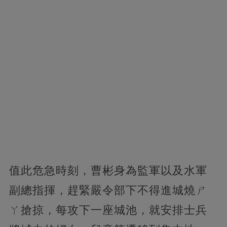
值此危急時刻，曹彬身為監軍以及水軍
副總指揮，趕緊嚴令部下不得進城燒ㄕ
ㄚ搶掠，每攻下一座城池，就安排士兵