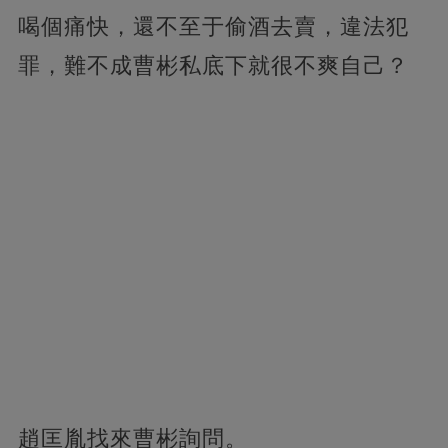
喝個痛快，還不至于偷酒去賣，違法犯
罪，難不成曹彬私底下就很不爽自己？
趙匡胤找來曹彬詢問。