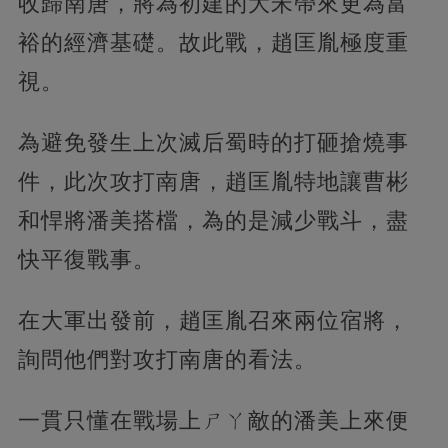
收歸南唐，將為初建的大宋帶來更為富
裕的經濟基礎。故此戰，趙匡胤極度重
視。
為避免發生上次滅后蜀時的打砸搶燒事
件，此次攻打南唐，趙匡胤特地讓曹彬
和悍將潘美搭檔，為的是減少戰斗，盡
快平復戰事。
在大軍出發前，趙匡胤召來兩位宿將，
詢問他們對攻打南唐的看法。
一貫只懂在戰場上ㄕㄚ敵的潘美上來便