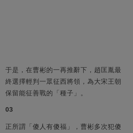
于是，在曹彬的一再推辭下，趙匡胤最
終選擇輕判一眾征西將領，為大宋王朝
保留能征善戰的「種子」。
03
正所謂「傻人有傻福」，曹彬多次犯傻