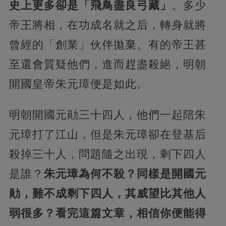
史上更多卻是「飛鳥盡良弓藏」
。多少
帝王將相，在功成名就之后，轉身就將
曾經的「創業」伙伴拋棄。有的帝王甚
至還會質疑他們，進而趕盡殺絕，明朝
開國皇帝朱元璋便是如此。
明朝開國元勛三十四人，他們一起陪朱
元璋打了江山，但是朱元璋卻在登基后
殺掉三十人，問題隨之出現，剩下四人
是誰？
朱元璋為何不殺？同樣是開國元
勛，難不成剩下四人，其威望比其他人
弱很多？看完這篇文章，相信你便能得