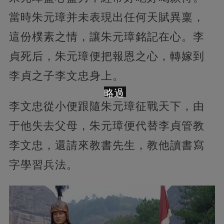
當時朱元璋并未表現出任何天賦異稟，
這份樸素之情，讓朱元璋銘記在心。李
貞死后，朱元璋便把報恩之心，轉嫁到
李貞之子李文忠身上。
略過
李文忠從小便跟隨朱元璋征戰天下，由
于他失去父母，朱元璋便代替李貞管教
李文忠，還請來教書先生，教他讀書寫
字學習兵法。