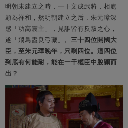
明朝未建立之時，一干文成武將，相處
頗為祥和，然明朝建立之后，朱元璋深
感「功高震主」，見誰皆有反叛之心，
遂「飛鳥盡良弓藏」。
三十四位開國大
臣，至朱元璋晚年，只剩四位。這四位
到底有何能耐，能在一干權臣中脫穎而
出？