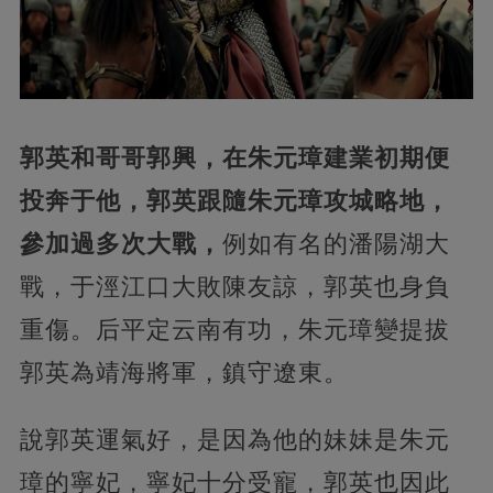
郭英和哥哥郭興，在朱元璋建業初期便
投奔于他，郭英跟隨朱元璋攻城略地，
參加過多次大戰，
例如有名的潘陽湖大
戰，于涇江口大敗陳友諒，郭英也身負
重傷。后平定云南有功，朱元璋變提拔
郭英為靖海將軍，鎮守遼東。
說郭英運氣好，是因為他的妹妹是朱元
璋的寧妃，寧妃十分受寵，郭英也因此