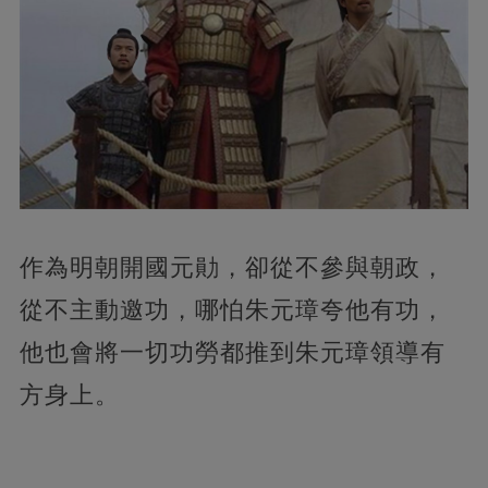
作為明朝開國元勛，卻從不參與朝政，
從不主動邀功，哪怕朱元璋夸他有功，
他也會將一切功勞都推到朱元璋領導有
方身上。