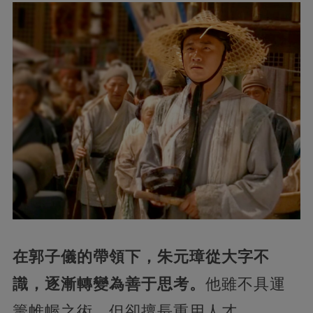
在郭子儀的帶領下，朱元璋從大字不
識，逐漸轉變為善于思考。
他雖不具運
籌帷幄之術，但卻擅長重用人才。