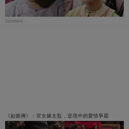
2023/09/06
《如懿傳》：宮女嫁太監，逆境中的愛情爭霸