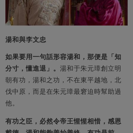
湯和與李文忠
如果要用一句話形容湯和，那便是「知
分寸，懂進退」。
湯和于朱元璋創立明
朝有功，湯和之功，不在東平越地，北
伐中原，而是在朱元璋最窘迫時幫助過
他。
有功之臣，必然令帝王惺惺相惜，感恩
戴德，湯和能夠善始善終，有功是前