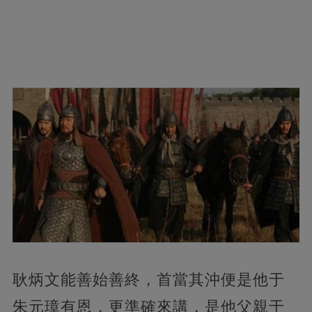
耿炳文能善始善終，首當其沖便是他于
朱元璋有恩，更準確來講，是他父親于