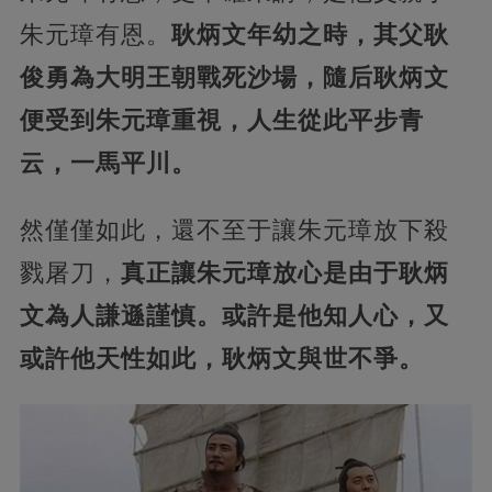
朱元璋有恩。
耿炳文年幼之時，其父耿
俊勇為大明王朝戰死沙場，隨后耿炳文
便受到朱元璋重視，人生從此平步青
云，一馬平川。
然僅僅如此，還不至于讓朱元璋放下殺
戮屠刀，
真正讓朱元璋放心是由于耿炳
文為人謙遜謹慎。或許是他知人心，又
或許他天性如此，耿炳文與世不爭。