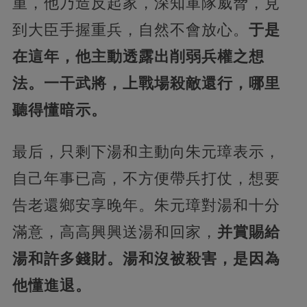
重，他乃造反起家，深知軍隊威脅，見
到大臣手握重兵，自然不會放心。
于是
在這年，他主動透露出削弱兵權之想
法。一干武將，上戰場殺敵還行，哪里
聽得懂暗示。
最后，只剩下湯和主動向朱元璋表示，
自己年事已高，不方便帶兵打仗，想要
告老還鄉安享晚年。朱元璋對湯和十分
滿意，高高興興送湯和回家，
并賞賜給
湯和許多錢財。湯和沒被殺害，是因為
他懂進退。