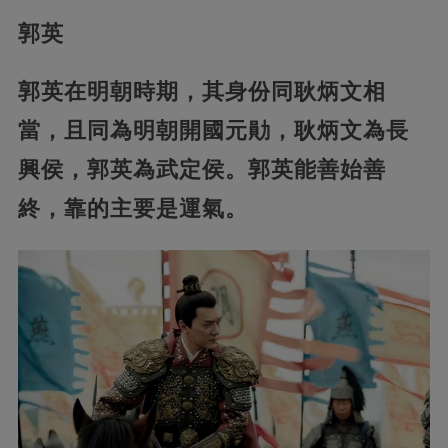
郭英
郭英在明朝時期，其身份同耿炳文相
當，且同為明朝開國元勛，耿炳文為長
興侯，郭英為武定侯。郭英能善始善
終，靠的主要是運氣。