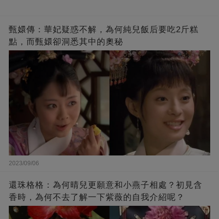
甄嬛傳：華妃疑惑不解，為何純兒飯后要吃2斤糕
點，而甄嬛卻洞悉其中的奧秘
2023/09/06
還珠格格：為何晴兒更願意和小燕子相處？初見含
香時，為何不去了解一下紫薇的自我介紹呢？