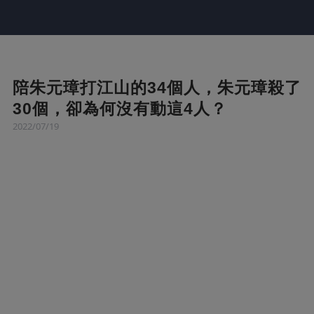
陪朱元璋打江山的34個人，朱元璋殺了
30個，卻為何沒有動這4人？
2022/07/19