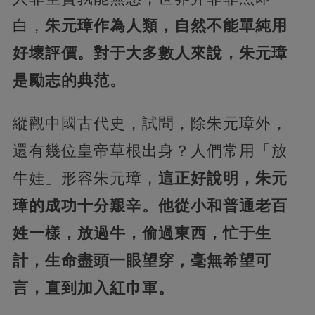
白，
朱元璋作為人類，自然不能單純用
好壞評價。對于大多數人來說，朱元璋
是勵志的典范。
縱觀中國古代史，試問，除朱元璋外，
還有幾位皇帝草根出身？人們常用「放
牛娃」形容朱元璋，
這正好說明，朱元
璋的成功十分艱辛。他從小和普通老百
姓一樣，放過牛，偷過東西，忙于生
計，生命盡頭一眼望穿，毫無希望可
言，直到加入紅巾軍。