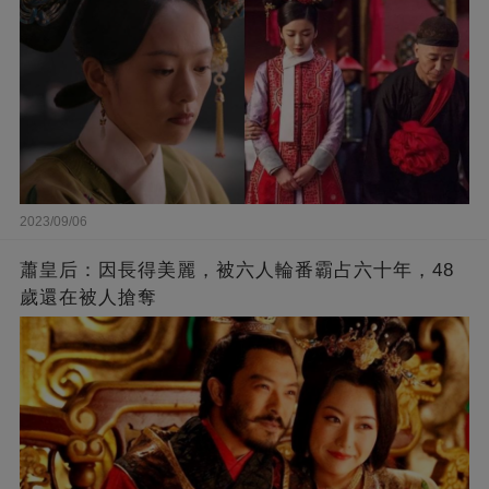
2023/09/06
蕭皇后：因長得美麗，被六人輪番霸占六十年，48
歲還在被人搶奪