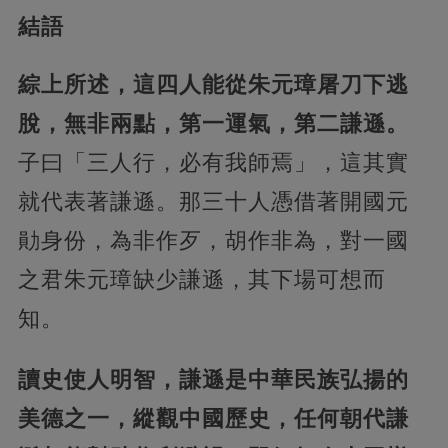
結語
綜上所述，這四人能從朱元璋屠刀下逃
脫，無非兩點，第一運氣，第二謙遜。
子曰「三人行，必有我師焉」，這其實
就代表著謙遜。那三十人憑借著開國元
勛身份，為非作歹，胡作非為，對一國
之君朱元璋缺少謙遜，其下場可想而
知。
讀史使人明智，謙遜是中華民族弘揚的
美德之一，縱觀中國歷史，任何朝代謙