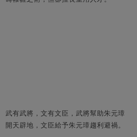
武有武將，文有文臣，武將幫助朱元璋
開天辟地，文臣給予朱元璋趨利避禍。