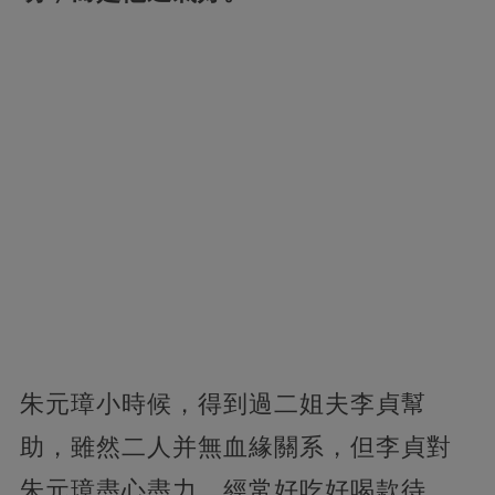
朱元璋小時候，得到過二姐夫李貞幫
助，雖然二人并無血緣關系，但李貞對
朱元璋盡心盡力，經常好吃好喝款待。