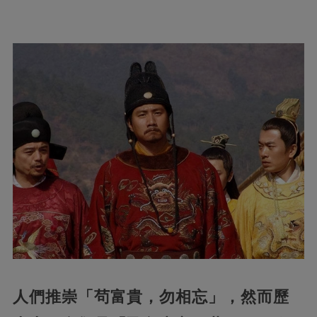
人們推崇「茍富貴，
勿相忘」，然而歷