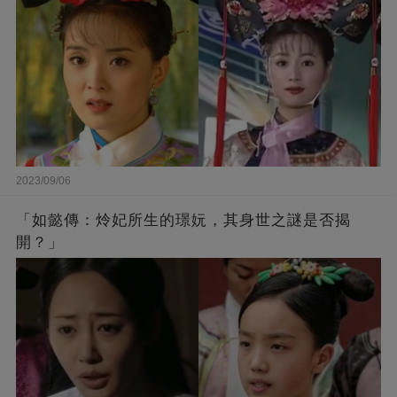
2023/09/06
「如懿傳：炩妃所生的璟妧，其身世之謎是否揭
開？」