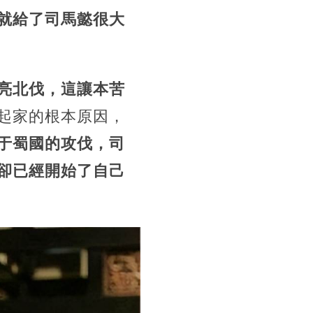
就給了司馬懿很大
亮北伐，這讓本苦
起家的根本原因，
于蜀國的攻伐，司
卻已經開始了自己