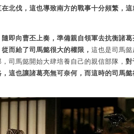
直在北伐，這也導致南方的戰事十分頻繁，這
，隨即向曹丕上奏，準備親自領軍去抗衡諸葛
，從而給了司馬懿很大的權限，
這也是司馬懿
部，司馬懿開始大肆培養自己的親信部隊，
對
略，這也讓諸葛亮無可奈何，而這時的司馬懿