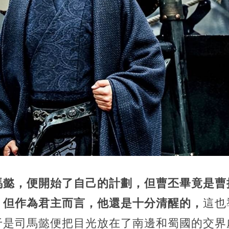
馬懿，便開始了自己的計劃，但曹丕畢竟是曹
，但作為君主而言，他還是十分清醒的，
這也
于是司馬懿便把目光放在了南邊和蜀國的交界