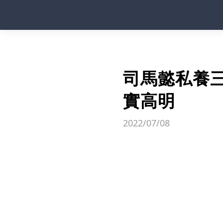
司馬懿私養
實高明
2022/07/08