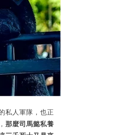
的私人軍隊，也正
，
那麼司馬懿私養