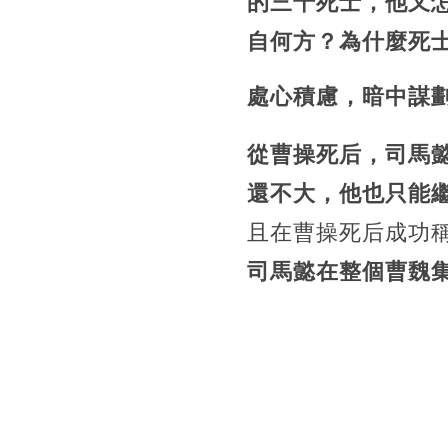
的三千死士，他又
自何方？為什麼死
處心積慮，暗中謀
從曹操死后，司馬
還不大，他也只能
且在曹操死后成功
司馬懿在整個曹魏