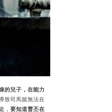
操的兒子，在能力
導致司馬懿無法在
處，
要知道曹丕在