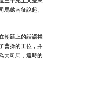
這三千死士又是來
司馬懿南征說起。
在朝廷上的話語權
了曹操的王位，
并
為大司馬，
這時的