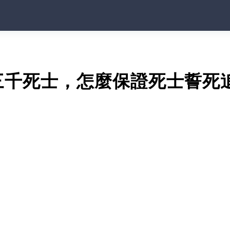
三千死士，怎麼保證死士誓死