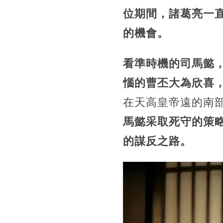
位期間，諸葛亮一
的機會。
看準時機的司馬懿
惱的曹丕大為欣喜
在天高皇帝遠的南
馬懿采取死守的策
的謀反之路。