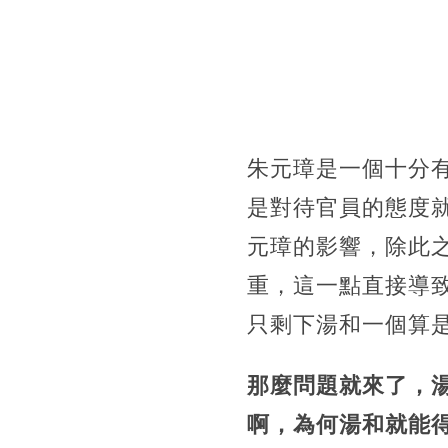
朱元璋是一個十分
是對待官員的態度
元璋的影響，
除此
重，這一點直接導
只剩下湯和一個算
那麼問題就來了，
啊，為何湯和就能