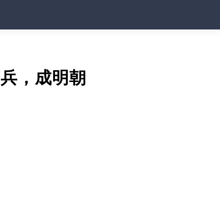
言兵，成明朝