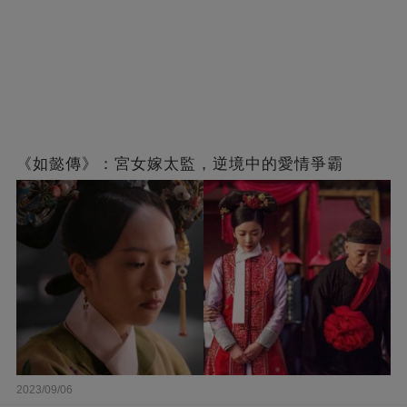
《如懿傳》：宮女嫁太監，逆境中的愛情爭霸
2023/09/06