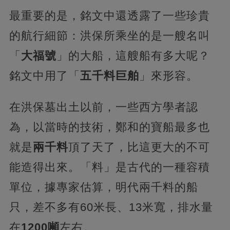
最重要的是，銘文中還透露了一些珍貴
的航行細節：洪保所乘坐的是一艘名叫
「
大福號
」的大船，這艘船有多大呢？
銘文中用了「
五千料巨舶
」來形容。
在洪保墓出土以前，一些西方學者認
為，以當時的技術，鄭和的寶船最多也
就是
兩千料
頂了天了，比這更大的不可
能造得出來。「料」是古代的一種容積
單位，據專家估算，明代兩千料的船
只，差不多有60米長、13米寬，排水量
在
1200噸
左右。