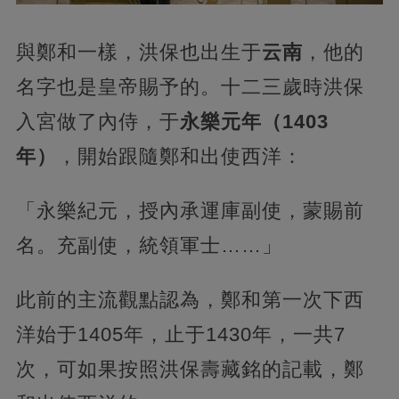
與鄭和一樣，洪保也出生于
云南
，他的
名字也是皇帝賜予的。十二三歲時洪保
入宮做了內侍，于
永樂元年（1403
年）
，開始跟隨鄭和出使西洋：
「永樂紀元，授內承運庫副使，蒙賜前
名。充副使，統領軍士……」
此前的主流觀點認為，鄭和第一次下西
洋始于1405年，止于1430年，一共7
次，可如果按照洪保壽藏銘的記載，鄭