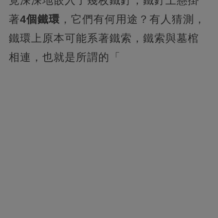
竟深深地嵌入了幾枚鐵釘，鐵釘上懸掛
著
4個鐵環
，它們有何用途？有人猜測，
鐵環上原本可能系著鐵索，鐵索與墓棺
相連，也就是所謂的「