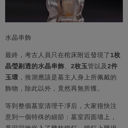
水晶串飾
最終，考古人員只在棺床附近發現了
1枚
晶瑩剔透的水晶串飾
、
2枚玉
管以及
2件
玉環
，推測應該是墓主人身上所佩戴的
飾物，除此以外，竟然再無所獲。
等到整個墓室清理干凈后，大家很快注
意到一個特殊的細節：墓室四面墻上，