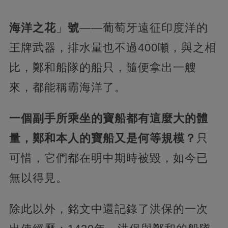
海洋之花
」
號
——葡萄牙遠征印度洋的
王牌武器，排水量也不過400噸，與之相
比，鄭和船隊的船只，隨便拿出一艘
來，都能稱霸海洋了。
一個副手所乘坐的寶船都有這麼大的體
量，鄭和本人的寶船又是何等規模？
只
可惜，它們都在明中期時被毀，如今已
無以得見。
除此以外，銘文中還記錄了洪保的一次