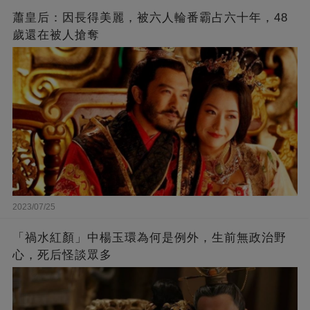
蕭皇后：因長得美麗，被六人輪番霸占六十年，48
歲還在被人搶奪
2023/07/25
「禍水紅顏」中楊玉環為何是例外，生前無政治野
心，死后怪談眾多