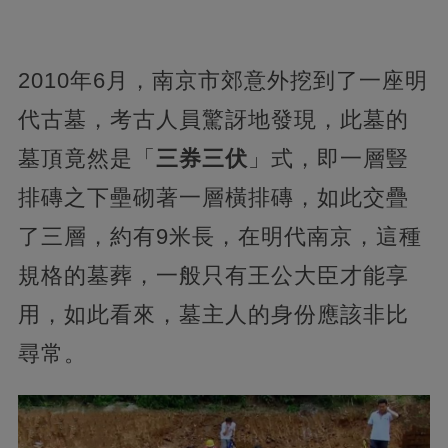
2010年6月，南京市郊意外挖到了一座明
代古墓，考古人員驚訝地發現，此墓的
墓頂竟然是「
三券三伏
」式，即一層豎
排磚之下壘砌著一層橫排磚，如此交疊
了三層，約有9米長，在明代南京，這種
規格的墓葬，一般只有王公大臣才能享
用，如此看來，墓主人的身份應該非比
尋常。