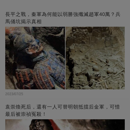
長平之戰，秦軍為何能以弱勝強殲滅趙軍40萬？兵
馬俑坑揭示真相
2023/07/25
袁崇煥死后，還有一人可替明朝抵擋后金軍，可惜
最后被崇禎冤殺！