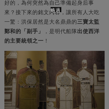
好的，為何突然為自己準備起身后事
略過
來？接下來的銘文內容，讓所有人大吃
一驚：洪保居然是大名鼎鼎的
三寶太監
鄭和的「副手」
，是明代船隊
出使西洋
的主要統領之一
！