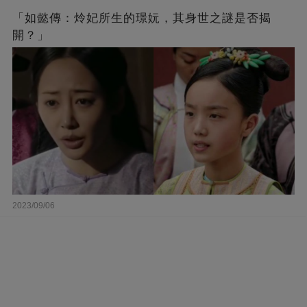
「如懿傳：炩妃所生的璟妧，其身世之謎是否揭
開？」
2023/09/06