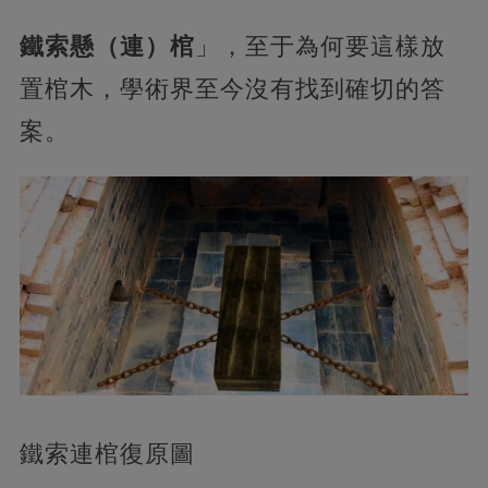
鐵索懸（連）棺
」，至于為何要這樣放
置棺木，學術界至今沒有找到確切的答
案。
鐵索連棺復原圖