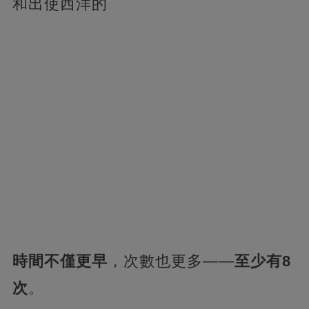
和出使西洋的
時間不僅更早
，次數也更多——
至少有8
次
。