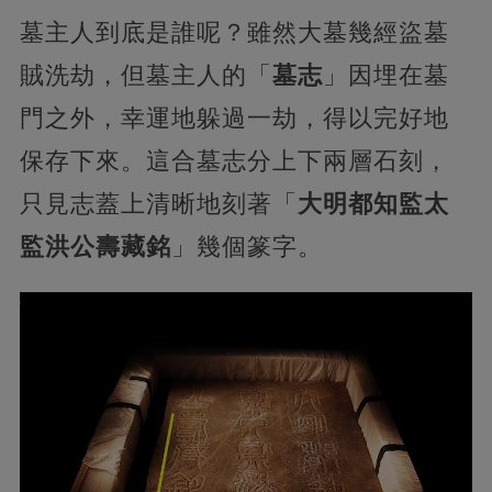
墓主人到底是誰呢？雖然大墓幾經盜墓
賊洗劫，但墓主人的「
墓志
」因埋在墓
門之外，幸運地躲過一劫，得以完好地
保存下來。這合墓志分上下兩層石刻，
只見志蓋上清晰地刻著「
大明都知監太
監洪公壽藏銘
」幾個篆字。