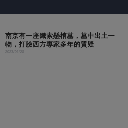
南京有一座鐵索懸棺墓，墓中出土一
物，打臉西方專家多年的質疑
2023/01/28