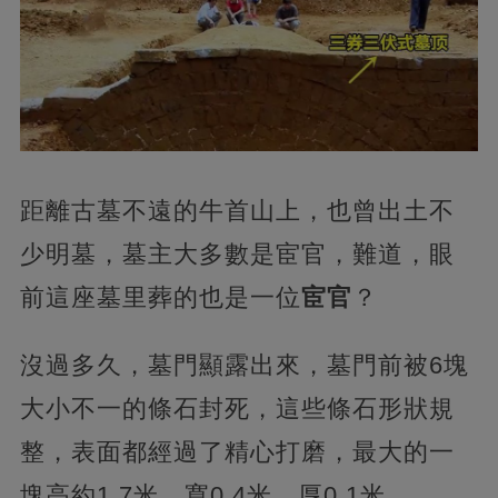
距離古墓不遠的牛首山上，
也曾出土不
少明墓，墓主大多數是宦官，難道，眼
前這座墓里葬的也是一位
宦官
？
沒過多久，墓門顯露出來，墓門前被6塊
大小不一的條石封死，這些條石形狀規
整，表面都經過了精心打磨，
最大的一
塊高約1.7米、寬0.4米、厚0.1米。