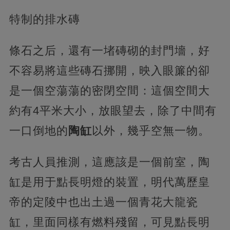
特制的排水磚
條石之后，還有一堵磚砌的封門墻，好
不容易將這些磚石挪開，映入眼簾的卻
是一個空蕩蕩的密閉空間：這個空間大
約有4平米大小，放眼望去，除了中間有
一口倒地的
陶缸
以外，幾乎空無一物。
考古人員推測，這應該是一個前室，陶
缸是用于點長明燈的裝置，明代萬歷皇
帝的定陵中也出土過一個青花大龍瓷
缸，里面同樣有燃料殘留，可見點長明