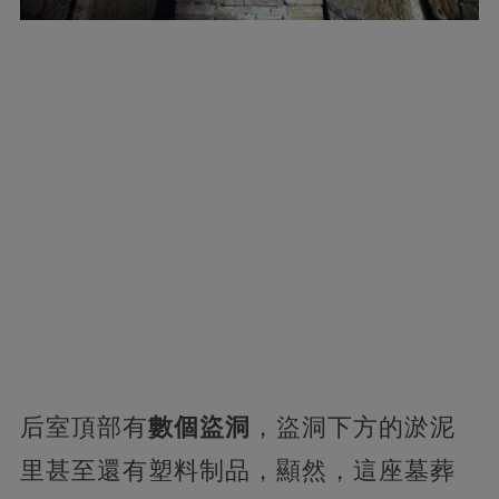
后室頂部有
數個盜洞
，盜洞下方的淤泥
里甚至還有塑料制品，顯然，這座墓葬