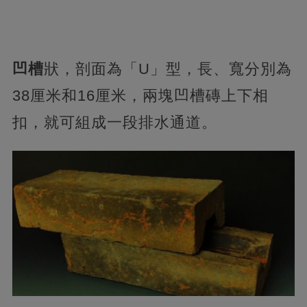
凹槽
狀，剖面為「U」型，長、寬分別為
38厘米和16厘米，兩塊凹槽磚上下相
扣，就可組成一段排水通道。