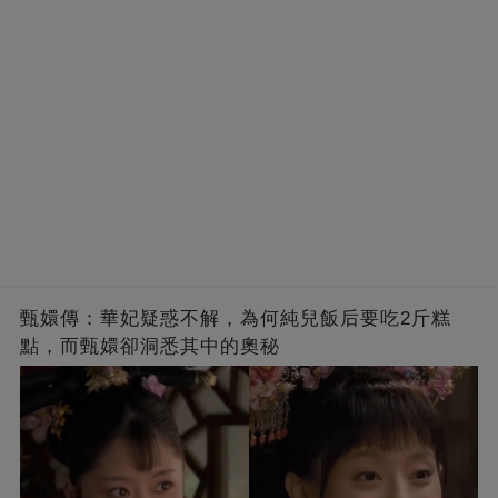
甄嬛傳：華妃疑惑不解，為何純兒飯后要吃2斤糕
點，而甄嬛卻洞悉其中的奧秘