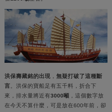
洪保壽藏銘的出現
，
無疑打破了這種斷
言
。洪保的寶船足有五千料，折合下
來，排水量將近有
3000噸
，這個數字放
在今天不算什麼，可是放在600年前，卻