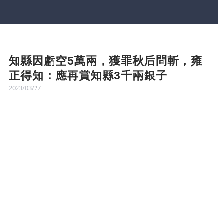
知縣因虧空5萬兩，獲罪秋后問斬，雍
正得知：應再賞知縣3千兩銀子
2023/03/27