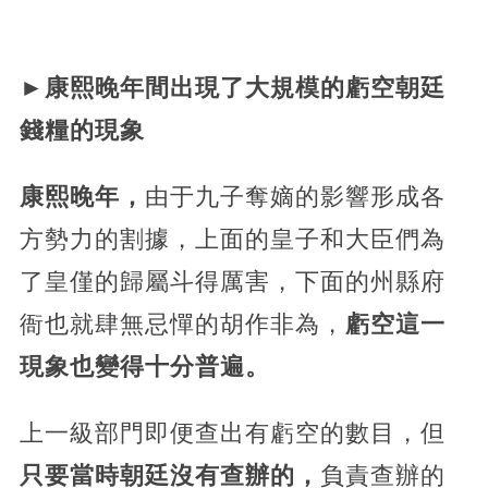
►康熙晚年間出現了大規模的虧空朝廷
錢糧的現象
康熙晚年，
由于九子奪嫡的影響形成各
方勢力的割據，上面的皇子和大臣們為
了皇僅的歸屬斗得厲害，下面的州縣府
衙也就肆無忌憚的胡作非為，
虧空這一
現象也變得十分普遍。
上一級部門即便查出有虧空的數目，但
只要當時朝廷沒有查辦的，
負責查辦的