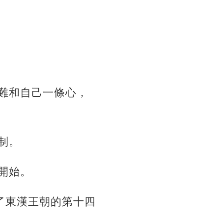
難和自己一條心，
制。
開始。
了東漢王朝的第十四