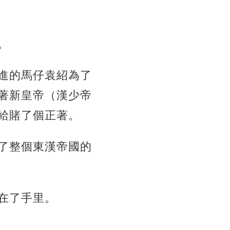
。
進的馬仔袁紹為了
著新皇帝（漢少帝
給賭了個正著。
了整個東漢帝國的
在了手里。