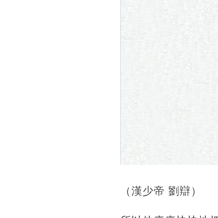
（漢少帝 劉辯）