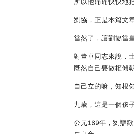
所以他痛痛快快地
劉協，正是本篇文
當然了，讓劉協當
對董卓同志來說，
既然自己要做權傾
自己立的嘛，知根
九歲，這是一個孩
公元189年，劉辯