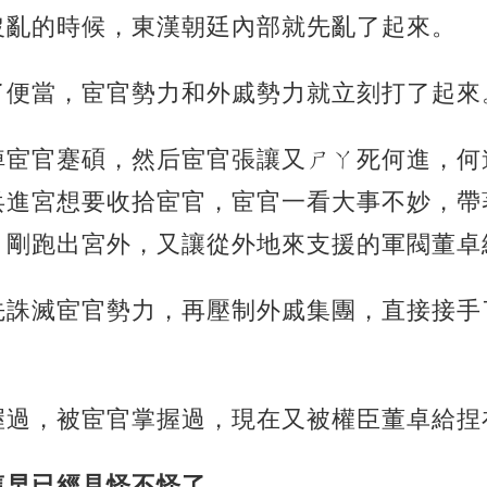
沒亂的時候，東漢朝廷內部就先亂了起來。
了便當，宦官勢力和外戚勢力就立刻打了起來
掉宦官蹇碩，然后宦官張讓又ㄕㄚ死何進，
何
兵進宮想要收拾宦官，宦官一看大事不妙，帶
，剛跑出宮外，又讓從外地來支援的軍閥董卓
先誅滅宦官勢力，再壓制外戚集團，直接接手
握過，被宦官掌握過，現在又被權臣董卓給捏
這早已經見怪不怪了。