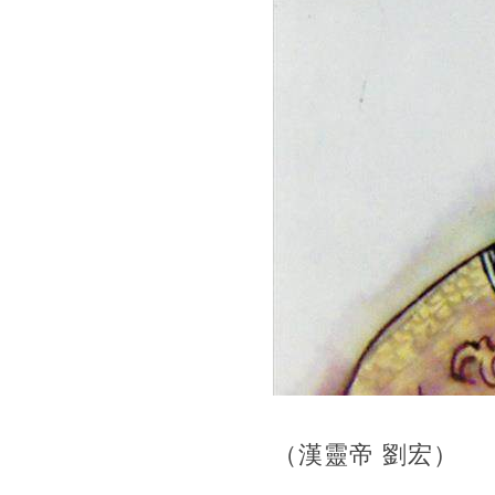
（漢靈帝 劉宏）