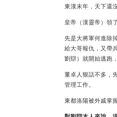
東漢末年，天下還
皇帝（漢靈帝）領
先是大將軍何進除
給大哥報仇，又帶
劉辯）就開始逃跑
董卓人狠話不多，
管理工作。
東都洛陽被外戚掌
對劉辯本人來說，