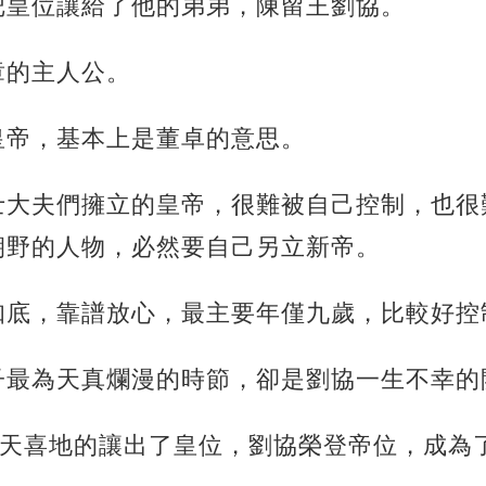
把皇位讓給了他的弟弟，陳留王劉協。
章的主人公。
皇帝，基本上是董卓的意思。
士大夫們擁立的皇帝，很難被自己控制，也很
朝野的人物，必然要自己另立新帝。
知底，靠譜放心，最主要年僅九歲，比較好控
子最為天真爛漫的時節，卻是劉協一生不幸的
歡天喜地的讓出了皇位，劉協榮登帝位，成為