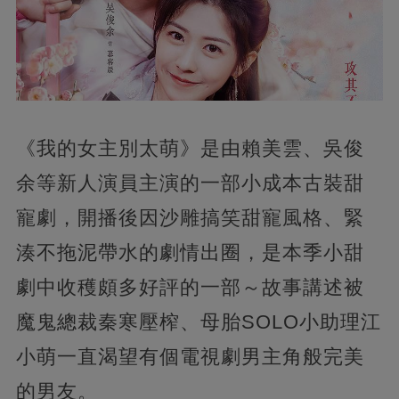
《我的女主別太萌》是由賴美雲、吳俊
余等新人演員主演的一部小成本古裝甜
寵劇，開播後因沙雕搞笑甜寵風格、緊
湊不拖泥帶水的劇情出圈，是本季小甜
劇中收穫頗多好評的一部～故事講述被
魔鬼總裁秦寒壓榨、母胎SOLO小助理江
小萌一直渴望有個電視劇男主角般完美
的男友。