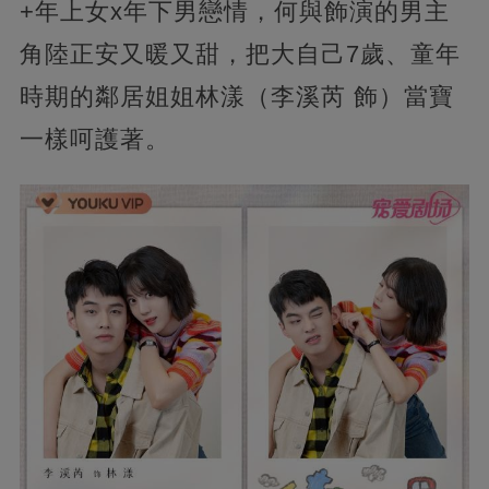
+年上女x年下男戀情，何與飾演的男主
角陸正安又暖又甜，把大自己7歲、童年
時期的鄰居姐姐林漾（李溪芮 飾）當寶
一樣呵護著。