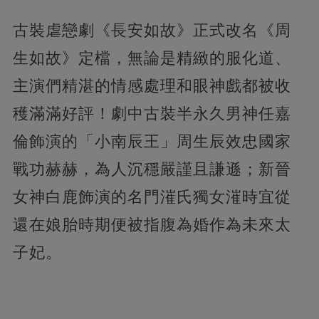
古裝虐戀劇《長安如故》正式改名《周
生如故》定檔，無論是精緻的服化道、
主演們精湛的情感處理和眼神戲都被收
穫滿滿好評！劇中古裝半永久男神任嘉
倫飾演的「小南辰王」周生辰效忠國家
戰功赫赫，為人沉穩嚴謹且謙遜；新晉
女神白鹿飾演的名門漼氏獨女漼時宜從
還在娘胎時期便被指腹為婚作為未來太
子妃。