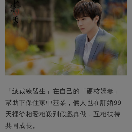
「總裁練習生」在自己的「硬核嬌妻」
幫助下保住家中基業，倆人也在訂婚99
天裡從相愛相殺到假戲真做，互相扶持
共同成長。