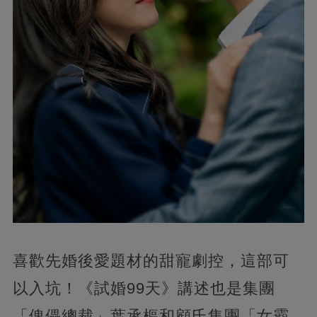
喜歡先婚後愛題材的甜寵劇控，這部可
以入坑！《試婚99天》講述也是集團
「傀儡總裁」葉承樞和顧氏集團「女霸