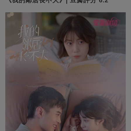
《我的鄰居長不大》| 豆瓣評分 6.2