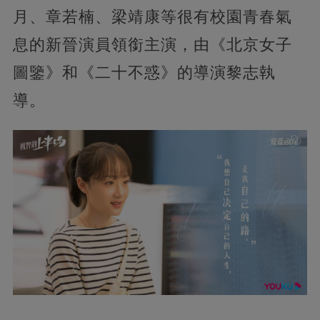
月、章若楠、梁靖康等很有校園青春氣
息的新晉演員領銜主演，由《北京女子
圖鑒》和《二十不惑》的導演黎志執
導。