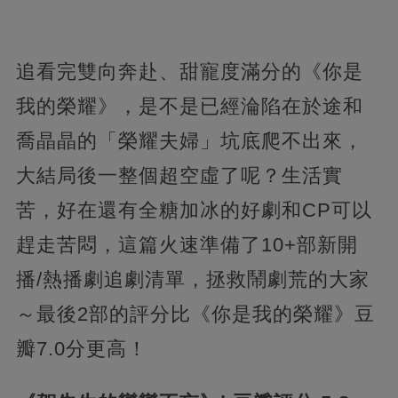
追看完雙向奔赴、甜寵度滿分的《你是
我的榮耀》，是不是已經淪陷在於途和
喬晶晶的「榮耀夫婦」坑底爬不出來，
大結局後一整個超空虛了呢？生活實
苦，好在還有全糖加冰的好劇和CP可以
趕走苦悶，這篇火速準備了10+部新開
播/熱播劇追劇清單，拯救鬧劇荒的大家
～最後2部的評分比《你是我的榮耀》豆
瓣7.0分更高！