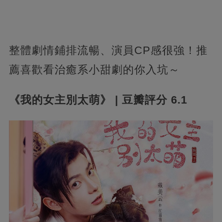
整體劇情鋪排流暢、演員CP感很強！推
薦喜歡看治癒系小甜劇的你入坑～
《我的女主別太萌》 | 豆瓣評分 6.1