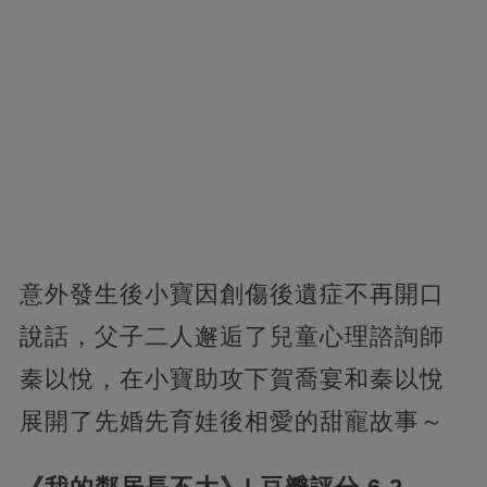
意外發生後小寶因創傷後遺症不再開口
說話，父子二人邂逅了兒童心理諮詢師
秦以悅，在小寶助攻下賀喬宴和秦以悅
展開了先婚先育娃後相愛的甜寵故事～