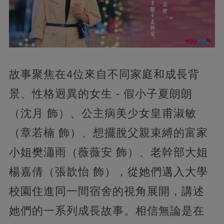
故事聚焦在4位來自不同家庭和成長背
景、性格迥異的女生 - 假小子夏朗朗
（沈月 飾）、公主病美少女皇甫淑敏
（章若楠 飾）、想擺脫父親束縛的富家
小姐樊瀟雨（薇薇安 飾）、老幹部大姐
楊嘉倩（張歆怡 飾），從她們邁入大學
校園住進同一間宿舍的視角展開，講述
她們的一系列成長故事。相信無論是在