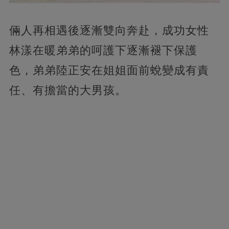
倆人再相遇後逐漸雙向奔赴，
成功女性
林漾在暖弟弟的呵護下逐漸褪下保護
色，弟弟陸正安在姐姐面前蛻變成有責
任、有擔當的大男孩。