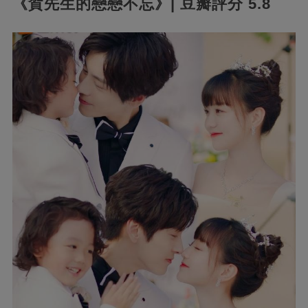
《賀先生的戀戀不忘》| 豆瓣評分 5.8