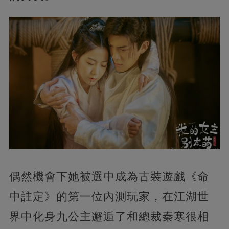
偶然機會下她被選中成為古裝遊戲《命
中註定》的第一位內測玩家，在江湖世
界中化身九公主邂逅了和總裁秦寒很相