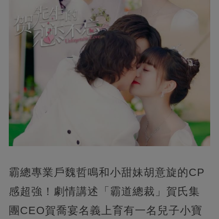
霸總專業戶魏哲鳴和小甜妹胡意旋的CP
感超強！劇情講述「霸道總裁」賀氏集
團CEO賀喬宴名義上育有一名兒子小寶