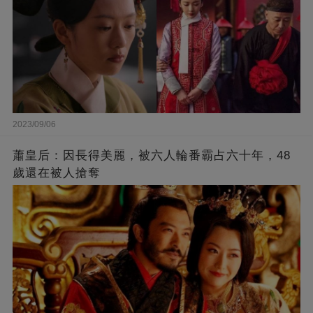
2023/09/06
蕭皇后：因長得美麗，被六人輪番霸占六十年，48
歲還在被人搶奪