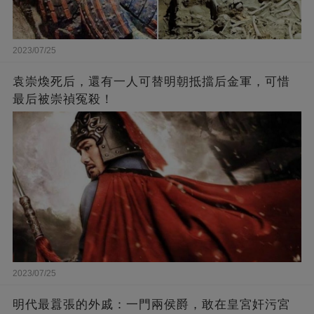
2023/07/25
袁崇煥死后，還有一人可替明朝抵擋后金軍，可惜
最后被崇禎冤殺！
2023/07/25
​明代最囂張的外戚：一門兩侯爵，敢在皇宮奸污宮