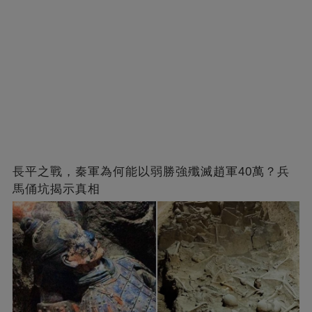
長平之戰，秦軍為何能以弱勝強殲滅趙軍40萬？兵
馬俑坑揭示真相