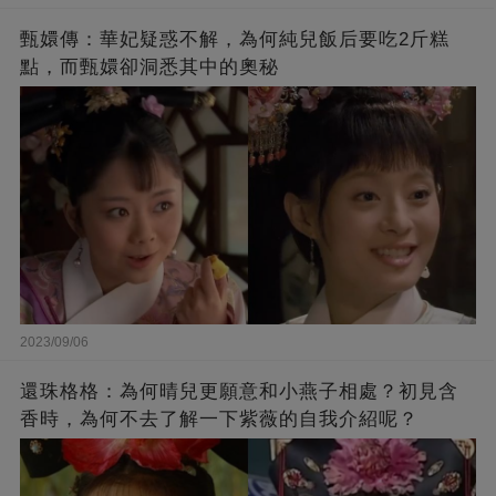
甄嬛傳：華妃疑惑不解，為何純兒飯后要吃2斤糕
點，而甄嬛卻洞悉其中的奧秘
2023/09/06
還珠格格：為何晴兒更願意和小燕子相處？初見含
香時，為何不去了解一下紫薇的自我介紹呢？