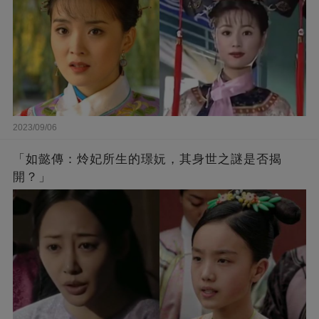
2023/09/06
「如懿傳：炩妃所生的璟妧，其身世之謎是否揭
開？」