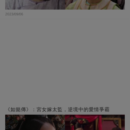
2023/09/06
《如懿傳》：宮女嫁太監，逆境中的愛情爭霸