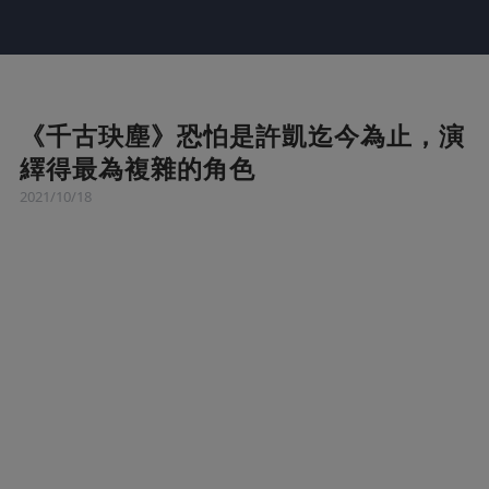
《千古玦塵》恐怕是許凱迄今為止，演
繹得最為複雜的角色
2021/10/18