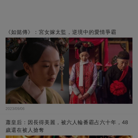
《如懿傳》：宮女嫁太監，逆境中的愛情爭霸
2023/09/06
蕭皇后：因長得美麗，被六人輪番霸占六十年，48
歲還在被人搶奪