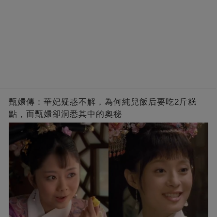
甄嬛傳：華妃疑惑不解，為何純兒飯后要吃2斤糕
點，而甄嬛卻洞悉其中的奧秘