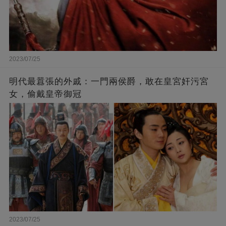
2023/07/25
​明代最囂張的外戚：一門兩侯爵，敢在皇宮奸污宮
女，偷戴皇帝御冠
2023/07/25