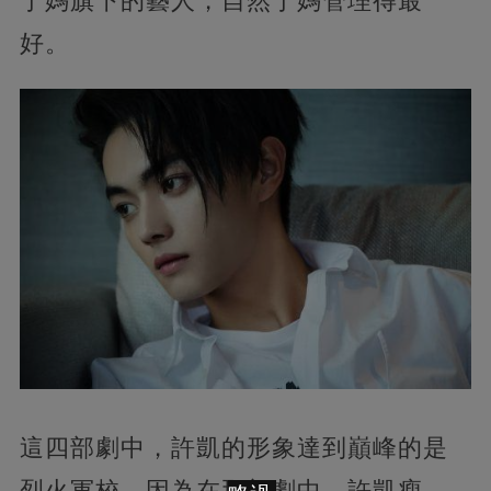
于媽旗下的藝人，自然于媽管理得最
好。
這四部劇中，許凱的形象達到巔峰的是
烈火軍校。因為在那部劇中，許凱瘦，