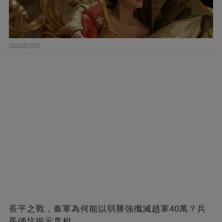
2023/07/25
長平之戰，秦軍為何能以弱勝強殲滅趙軍40萬？兵
馬俑坑揭示真相