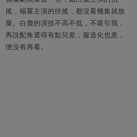
搖，楊冪主演的扶搖，都沒看幾集就放
棄。白鹿的演技不高不低，不吸引我，
再說配角選得有點兒差，服道化也差，
便沒有再看。