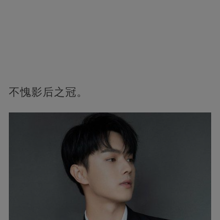
不愧影后之冠。