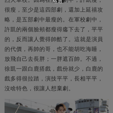
略過
很瘦，至少是這四部劇，還加上延禧攻
略，是五部劇中最瘦的。在軍校劇中，
許凱的兩個臉頰都瘦得癟下去了，平平
的，反而讓人覺得帥酷了。這就是演員
的代價，再帥的哥，也不能胡吃海睡，
放飛自己去長胖；一胖遮百帥。不過，
徐凱一跟白鹿搭戲，戲份就少，白鹿的
戲多得很拉踏，演技平平，長相平平，
沒啥特色，很讓人想棄劇。