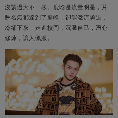
沒讀過大不一樣。鹿晗是流量明星，片
酬名氣都達到了巔峰，卻能激流勇退，
冷卻下來，走進校門，沉澱自己，潛心
修煉，讓人佩服。