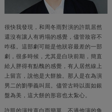
很快我發現，和周冬雨對演的許凱居然
還沒有讓人有坍塌的感覺，儘管妝容不
咋樣。這部劇可能是他狀容最差的一部
劇，很多時候，尤其是白玦前期，簡直
給人胖得有點醜的感覺，有人居然線上
上留言，說他是大餅臉。那人是在為演
男二的劉學義叫屈。儘管古時以面如銀
盤為美，這大餅的形容也太紮心。
許凱的演技直白而簡單。不過他演的角