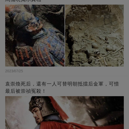
2023/07/25
袁崇煥死后，還有一人可替明朝抵擋后金軍，可惜
最后被崇禎冤殺！