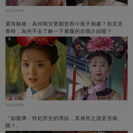
2023/09/06
還珠格格：為何晴兒更願意和小燕子相處？初見含
香時，為何不去了解一下紫薇的自我介紹呢？
2023/09/06
「如懿傳：炩妃所生的璟妧，其身世之謎是否揭
開？」