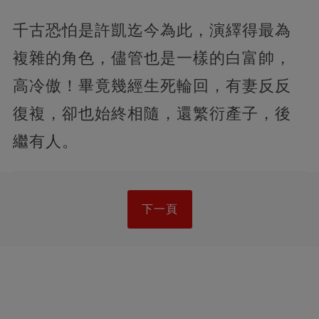
千古恐怕是許凱迄今為此，演繹得最為
複雜的角色，儘管也是一樣的白富帥，
高冷傲！畢竟幾經生死輪回，有妻反反
復複，卻也始終相隨，還繁衍產子，後
繼有人。
下一頁