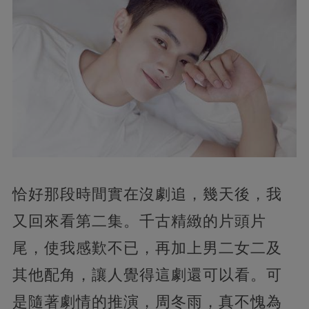
恰好那段時間實在沒劇追，幾天後，我
又回來看第二集。千古精緻的片頭片
尾，使我感歎不已，再加上男二女二及
其他配角，讓人覺得這劇還可以看。可
是隨著劇情的推演，周冬雨，真不愧為