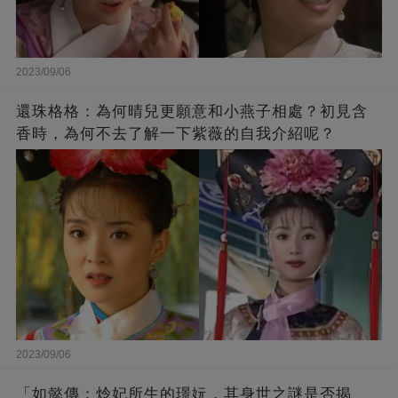
2023/09/06
還珠格格：為何晴兒更願意和小燕子相處？初見含
香時，為何不去了解一下紫薇的自我介紹呢？
2023/09/06
「如懿傳：炩妃所生的璟妧，其身世之謎是否揭