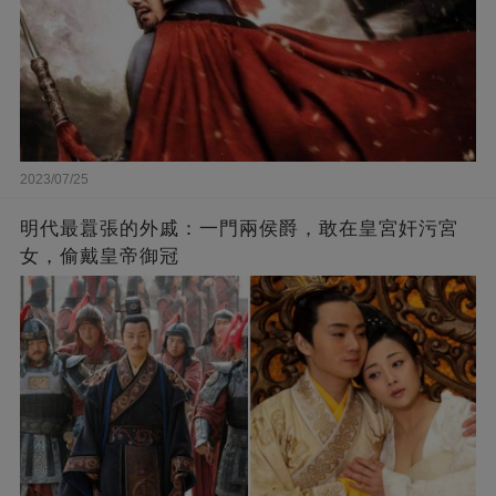
2023/07/25
​明代最囂張的外戚：一門兩侯爵，敢在皇宮奸污宮
女，偷戴皇帝御冠