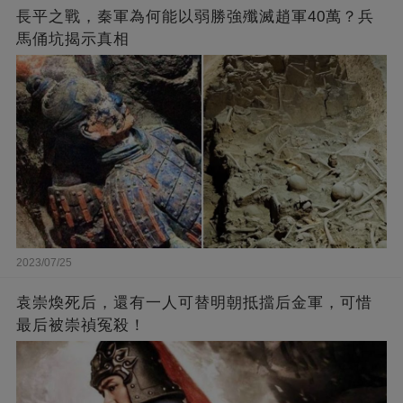
長平之戰，秦軍為何能以弱勝強殲滅趙軍40萬？兵
馬俑坑揭示真相
2023/07/25
袁崇煥死后，還有一人可替明朝抵擋后金軍，可惜
最后被崇禎冤殺！