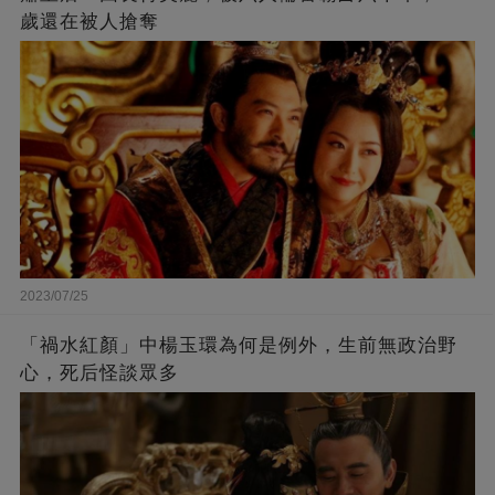
歲還在被人搶奪
2023/07/25
「禍水紅顏」中楊玉環為何是例外，生前無政治野
心，死后怪談眾多