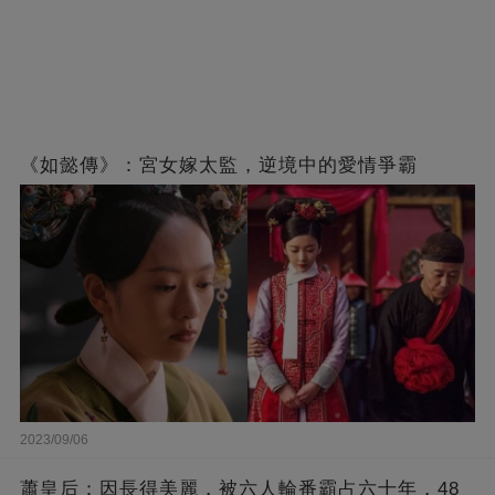
《如懿傳》：宮女嫁太監，逆境中的愛情爭霸
2023/09/06
蕭皇后：因長得美麗，被六人輪番霸占六十年，48