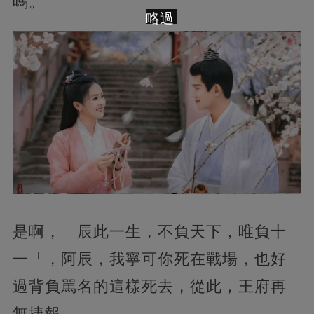
嗎。
略過
是啊，」辰此一生，不負天下，唯負十
一「，阿辰，我寧可你死在戰場，也好
過背負駡名的這樣死去，從此，王府再
無捷報。