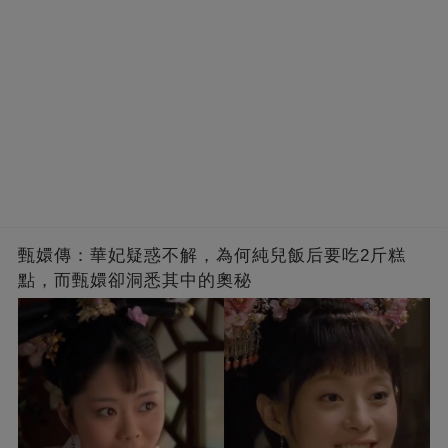
甄嬛傳：華妃疑惑不解，為何純兒飯后要吃2斤糕
點，而甄嬛卻洞悉其中的奧秘