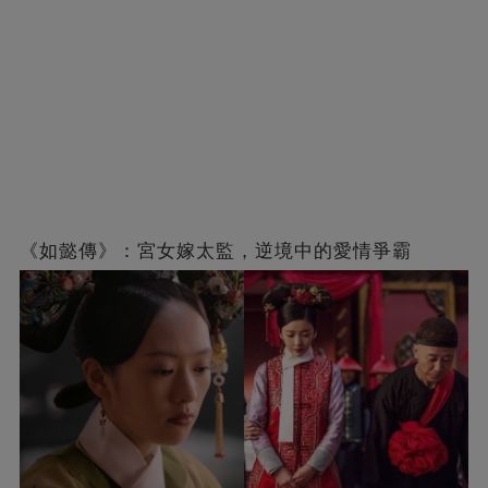
《如懿傳》：宮女嫁太監，逆境中的愛情爭霸