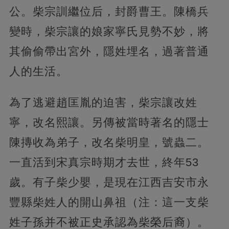
公。柴宗訓繼位后，封爵曹王。陳橋兵
變時，柴宗讓的娘家寧氏見勢不妙，將
其偷偷帶出宮外，隱姓埋名，過著普通
人的生活。
為了逃避趙匡胤的迫害，柴宗讓改姓
寧，改名熙讓。另傳被當時著名的隱士
陳摶收為弟子，改名柴明皇，號蟲二。
一直活到宋真宗時期才去世，終年53
歲。有子柴少嬰，是現在江西吉安市永
豐縣柴姓人的開山鼻祖（注：這一支柴
姓子孫并不被正史承認為柴榮后裔）。