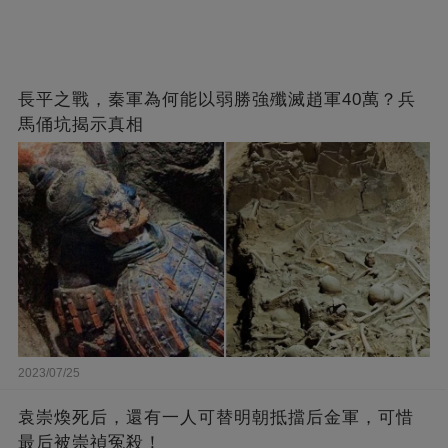
長平之戰，秦軍為何能以弱勝強殲滅趙軍40萬？兵
馬俑坑揭示真相
2023/07/25
袁崇煥死后，還有一人可替明朝抵擋后金軍，可惜
最后被崇禎冤殺！