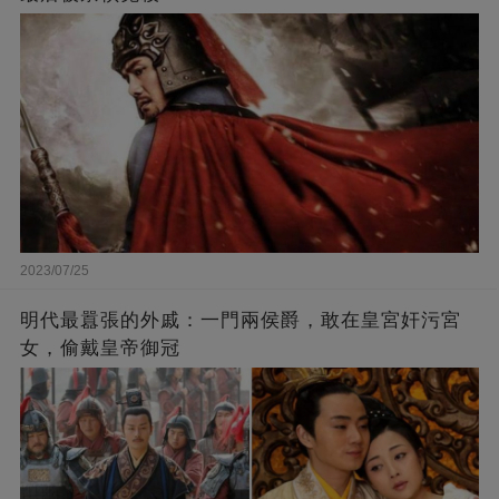
2023/07/25
​明代最囂張的外戚：一門兩侯爵，敢在皇宮奸污宮
女，偷戴皇帝御冠