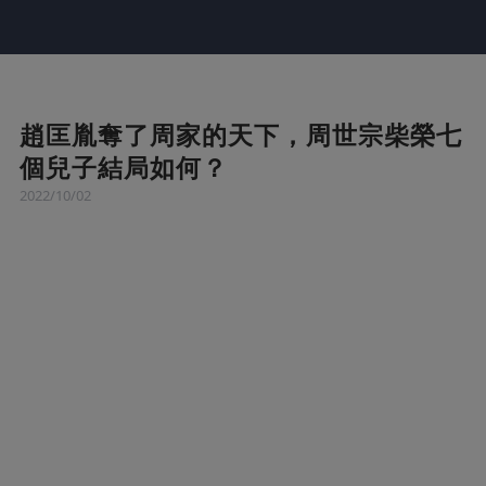
趙匡胤奪了周家的天下，周世宗柴榮七
個兒子結局如何？
2022/10/02