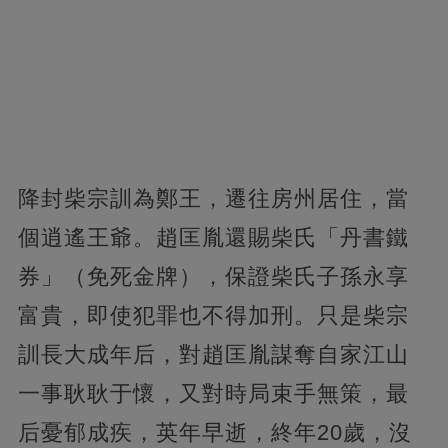
降封柴宗訓為鄭王，遷往房州居住，當
個逍遙王爺。趙匡胤還賜柴氏「丹書鐵
券」（免死金牌），保證柴氏子孫永享
富貴，即使犯罪也不得加刑。只是柴宗
訓長大成年后，對趙匡胤謀奪自家江山
一事耿耿于懷，又對時局束手無策，最
后憂郁成疾，英年早逝，終年20歲，沒