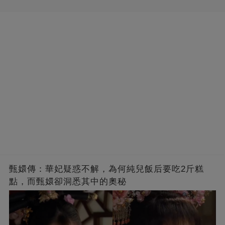
甄嬛傳：華妃疑惑不解，為何純兒飯后要吃2斤糕
點，而甄嬛卻洞悉其中的奧秘