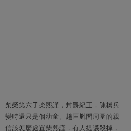
柴榮第六子柴熙謹，封爵紀王，陳橋兵
變時還只是個幼童。趙匡胤問周圍的親
信該怎麼處置柴熙謹，有人提議殺掉，