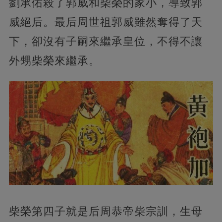
劉承佑殺了郭威和柴榮的家小，導致郭
威絕后。
最后周世祖郭威雖然奪得了天
下，卻沒有子嗣來繼承皇位，不得不讓
外甥柴榮來繼承。
柴榮第四子就是后周恭帝柴宗訓，生母