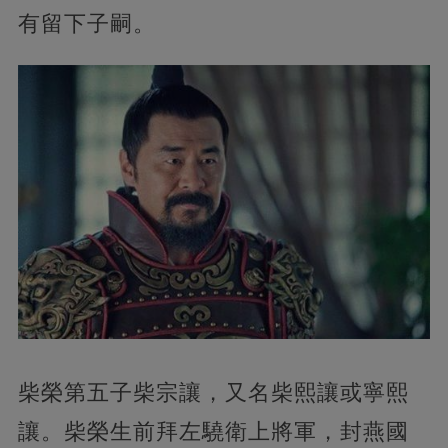
有留下子嗣。
柴榮第五子柴宗讓，又名柴熙讓或寧熙
讓。柴榮生前拜左驍衛上將軍，封燕國