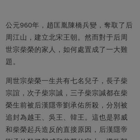
公元960年，趙匡胤陳橋兵變，奪取了后
周江山，建立北宋王朝。然而對于后周
世宗柴榮的家人，如何處置成了一大難
題。
周世宗柴榮一生共有七名兒子，長子柴
宗誼，
次子柴宗誠，三子柴宗諴都在柴
榮生前被后漢隱帝劉承佑所殺，分別被
追封為越王、吳王、韓王。這也是郭威
和柴榮起兵造反的直接原因，后漢隱帝