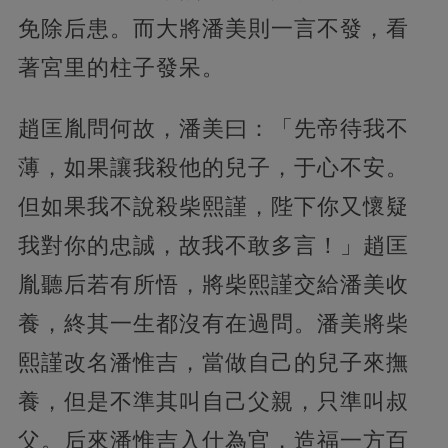
免除后患。而大將潘美則一言不發，看
著宮里的柱子發呆。
趙匡胤問何故，潘美曰：「先帝待我不
薄，如果讓我殺他的兒子，于心不安。
但如果我不說殺柴熙謹，陛下你又懷疑
我對你的忠誠，故我不敢多言！」趙匡
胤聽后若有所悟，將柴熙謹交給潘美收
養，終其一生都沒有在過問。潘美將柴
熙謹改名潘惟吉，當做自己的兒子來撫
養，但是不準其叫自己父親，只準叫叔
父。后來潘惟吉入仕為官，造福一方百