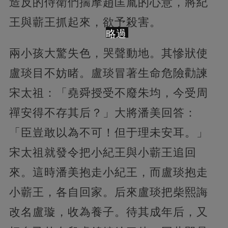
造反的侍衛們揣摩趙匡胤的心意，將紀
王與蘄王抓起來，欲予殺害。
略過
兩小孩大驚失色，哭聲動地。其慘狀使
盧琰目不妨睹。盧琰冒著生命危險勸諫
宋太祖：「堯舜授受不廢朱均，今受周
禪安得不存其后？」大將潘美回答：
「臣豈敢以為不可！但于理未安耳。」
宋太祖就發令把小紀王與小蘄王追回
來。這時潘美抱走小紀王，而盧琰抱走
小蘄王，各自回家。后來盧琰把柴熙誨
改名盧璇，收為養子。待其成年后，又