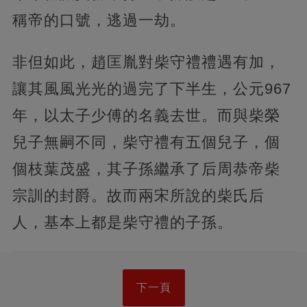
稱帝的口號，逃過一劫。
非但如此，趙匡胤對柴守禮禮遇有加，
讓其風風光光的過完了下半生，公元967
年，以太子少傅的名義去世。而與柴榮
兒子無嗣不同，柴守禮有五個兒子，個
個枝葉茂盛，其子孫繼承了后周恭帝柴
宗訓的封爵。故而兩宋所說的柴氏后
人，基本上都是柴守禮的子孫。
下一頁