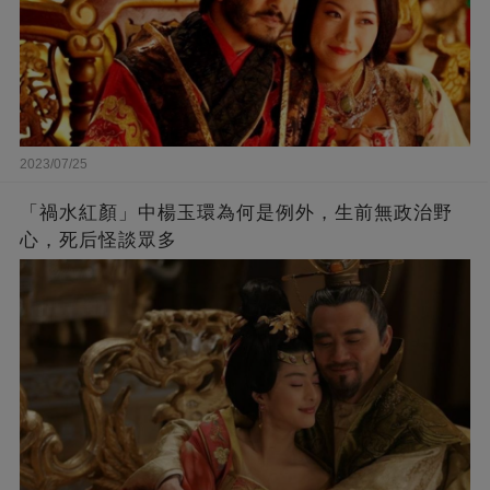
2023/07/25
「禍水紅顏」中楊玉環為何是例外，生前無政治野
心，死后怪談眾多