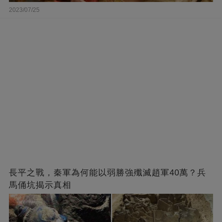
2023/07/25
長平之戰，秦軍為何能以弱勝強殲滅趙軍40萬？兵
馬俑坑揭示真相