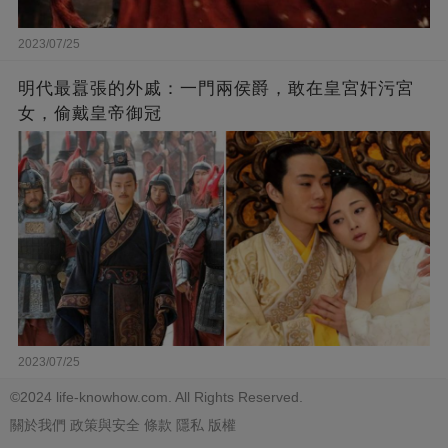
2023/07/25
​明代最囂張的外戚：一門兩侯爵，敢在皇宮奸污宮
女，偷戴皇帝御冠
2023/07/25
©2024 life-knowhow.com. All Rights Reserved.
關於我們
政策與安全
條款
隱私
版權