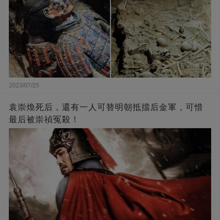
2023/07/25
袁崇煥死后，還有一人可替明朝抵擋后金軍，可惜
最后被崇禎冤殺！