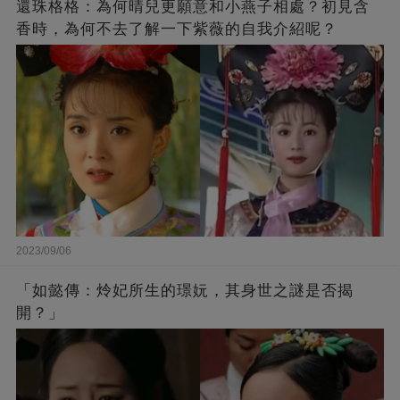
還珠格格：為何晴兒更願意和小燕子相處？初見含
香時，為何不去了解一下紫薇的自我介紹呢？
2023/09/06
「如懿傳：炩妃所生的璟妧，其身世之謎是否揭
開？」