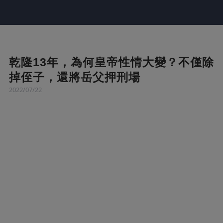
乾隆13年，為何皇帝性情大變？不僅除
掉侄子，還將岳父押刑場
2022/07/22