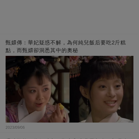
甄嬛傳：華妃疑惑不解，為何純兒飯后要吃2斤糕
點，而甄嬛卻洞悉其中的奧秘
2023/09/06