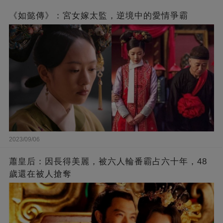
《如懿傳》：宮女嫁太監，逆境中的愛情爭霸
2023/09/06
蕭皇后：因長得美麗，被六人輪番霸占六十年，48
歲還在被人搶奪