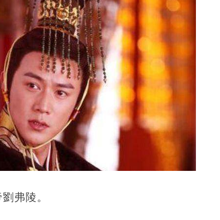
帝劉弗陵。