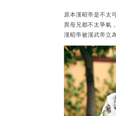
原本漢昭帝是不太
異母兄都不太爭氣
漢昭帝被漢武帝立