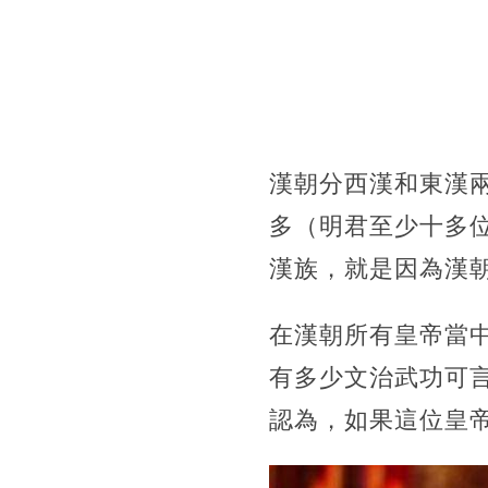
漢朝分西漢和東漢
多（明君至少十多
漢族，
就是因為漢
在漢朝所有皇帝當中
有多少文治武功可
認為，
如果這位皇