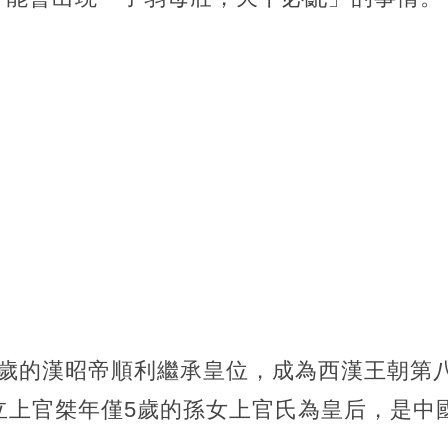
歲的漢昭帝順利繼承皇位，成為西漢王朝第八
立上官桀年僅5歲的孫女上官氏為皇后，是中