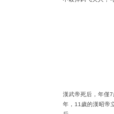
漢武帝死后，年僅7
年，11歲的漢昭帝