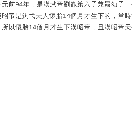
公元前94年，是漢武帝劉徹第六子兼最幼子
昭帝是鉤弋夫人懷胎14個月才生下的，當時
之所以懷胎14個月才生下漢昭帝，且漢昭帝
。