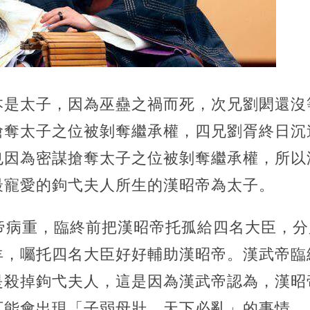
原本是太子，因為巫蠱之禍而死，次兄劉閎還沒
搶奪太子之位被剝奪繼承權，四兄劉胥終日沉
也因為密謀搶奪太子之位被剝奪繼承權，所以
最寵愛的鉤弋夫人所生的漢昭帝為太子。
武帝病重，臨終前把漢昭帝托孤給四名大臣，
羊，囑托四名大臣好好輔助漢昭帝。漢武帝臨
是殺掉鉤弋夫人，這是因為漢武帝認為，漢昭
可能會出現「子弱母壯，天下必亂」的事情。