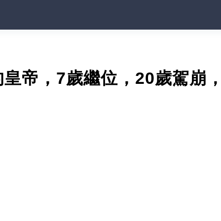
皇帝，7歲繼位，20歲駕崩