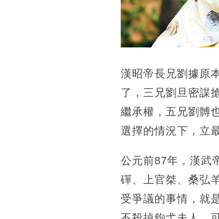
​漢昭帝長兄劉據
了，三兄劉旦密謀
繼承權，五兄劉髆
選擇的情況下，立
公元前87年，漢
磾、上官桀、桑弘
受爭議的事情，就
不殺掉鉤弋夫人，