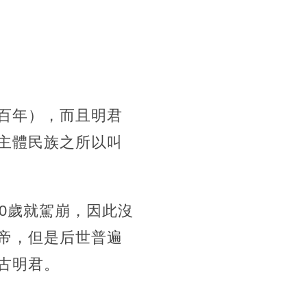
百年），而且明君
主體民族之所以叫
0歲就駕崩，因此沒
帝，但是后世普遍
古明君。