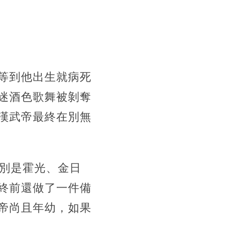
等到他出生就病死
迷酒色歌舞被剝奪
漢武帝最終在別無
分別是霍光、金日
終前還做了一件備
帝尚且年幼，如果