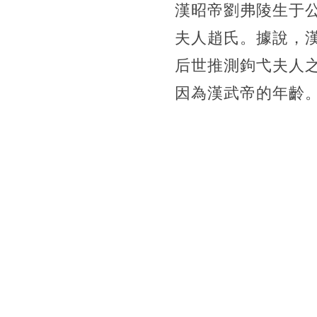
漢昭帝劉弗陵生于
夫人趙氏。據說，漢
后世推測鉤弋夫人
因為漢武帝的年齡