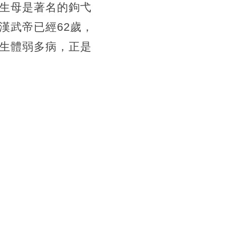
，生母是著名的鉤弋
漢武帝已經62歲，
天生體弱多病，正是