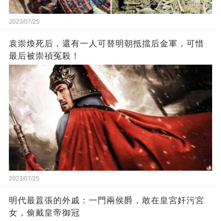
2023/07/25
袁崇煥死后，還有一人可替明朝抵擋后金軍，可惜
最后被崇禎冤殺！
2023/07/25
​明代最囂張的外戚：一門兩侯爵，敢在皇宮奸污宮
女，偷戴皇帝御冠