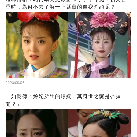
香時，為何不去了解一下紫薇的自我介紹呢？
2023/09/06
「如懿傳：炩妃所生的璟妧，其身世之謎是否揭
開？」