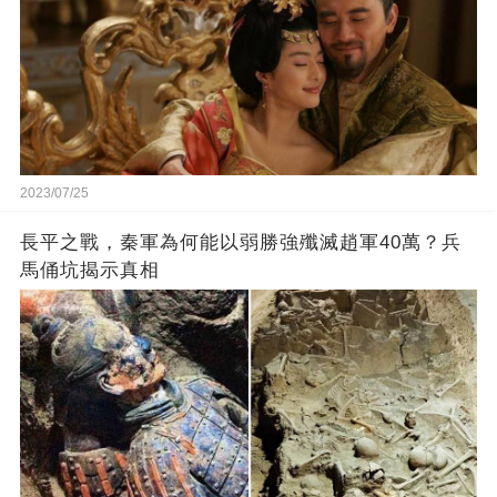
2023/07/25
長平之戰，秦軍為何能以弱勝強殲滅趙軍40萬？兵
馬俑坑揭示真相