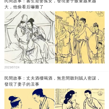
民間故事：書生迎娶孤女，發現妻子飯量越來越
大，他偷看后嚇癱了
2023/07/24
民間故事：丈夫酒樓喝酒，無意間聽到賊人密謀，
發現了妻子的丑事