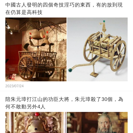
中國古人發明的四個奇技淫巧的東西，有的放到現
在仍算是高科技
2023/07/24
陪朱元璋打江山的功臣大將，朱元璋殺了30個，為
何不敢動另外4人