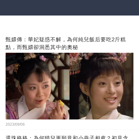
甄嬛傳：華妃疑惑不解，為何純兒飯后要吃2斤糕
點，而甄嬛卻洞悉其中的奧秘
2023/09/06
還珠格格：為何晴兒更願意和小燕子相處？初見含