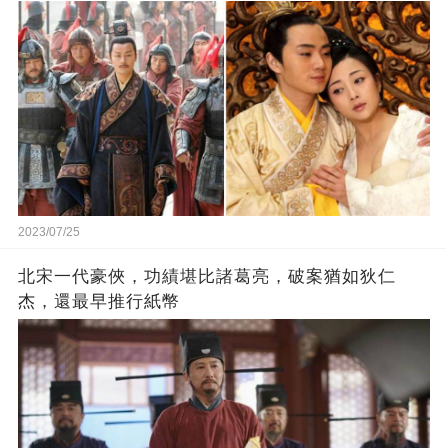
2023/07/25
北宋一代豪俠，功績堪比諸葛亮，破案猶如狄仁
杰，還最早推行紙幣