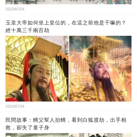
2023/07/24
玉皇大帝如何坐上皇位的，在這之前他是干嘛的？
經十萬三千兩百劫
2023/07/24
民間故事：轎父幫人抬轎，看到白狐渡劫，出手相
救，卻失了童子身