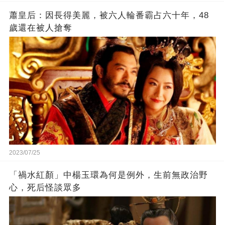
蕭皇后：因長得美麗，被六人輪番霸占六十年，48
歲還在被人搶奪
2023/07/25
「禍水紅顏」中楊玉環為何是例外，生前無政治野
心，死后怪談眾多